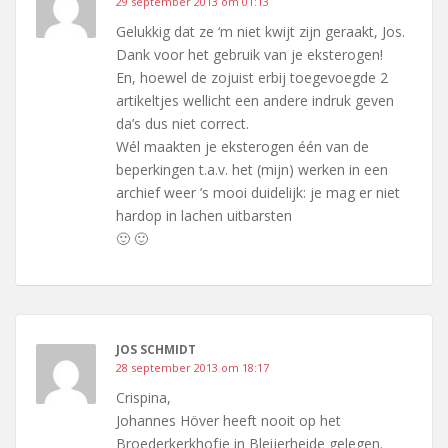
29 september 2013 om 01:13
Gelukkig dat ze ‘m niet kwijt zijn geraakt, Jos.
Dank voor het gebruik van je eksterogen!
En, hoewel de zojuist erbij toegevoegde 2
artikeltjes wellicht een andere indruk geven
da’s dus niet correct.
Wél maakten je eksterogen één van de
beperkingen t.a.v. het (mijn) werken in een
archief weer ’s mooi duidelijk: je mag er niet
hardop in lachen uitbarsten
🙂 🙂
JOS SCHMIDT
28 september 2013 om 18:17
Crispina,
Johannes Höver heeft nooit op het
Broederkerkhofje in Bleijerheide gelegen.