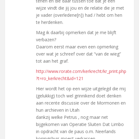
tenen en die daar tussen toe dat je een
wijze vindt die jij jou en de relatie die je met
je vader (overledene[n]) had / hebt om hen
te herdenken.
Mag ik daarbij opmerken dat je me blijft
verbazen?
Daarom eerst maar even een opmerking
over wat je schreef over dat “van de wieg”
tot aan het graf.
http://www.rorate.com/kerkrecht/kr_print.php
?t=ro_kerkrecht&id=121
Hier wordt het op een wijze uitgelegd die mij
(gelukkig) toch wel grinnikend doet denken
aan recente discussie over de Mormonen en
hun archieven in Utah
dankzij welke Petrus , nog maar net
bijgekomen van Operatie Sluiten Dat Limbo
in opdracht van de paus o.m. Neerlands
koningshuis moest verkassen