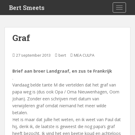
S
Bert Smeets
TOGGLE
k
i
p
t
Graf
o
m
a
27 september 2013
bert
MEA CULPA
i
n
Brief aan broer Landgraaf, en zus te Frankrijk
c
.
o
Vandaag belde tante M die vertelden dat het graf van
n
papa weg is (dus ook Opa / Oma Nieuwenhagen, Oom
t
Johan). Zonder een schrijven met datum van
e
verwijderen graf omdat niemand het meer wilde
n
betalen.
t
Het is maar dat jullie het weten, en ik weet van Paul dat
hij, denk ik, de laatste is geweest die nog papa’s graf
heeft bezocht. Ik vind het een beetje koud en achteloos