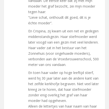
vandaan. De eerste keer dat zij met mijn
moeder het graf bezocht, zei mijn moeder
tegen haar:
“Lieve schat, onthoudt dit goed, dit is je
échte moeder”.
En Crispina, zij kwam uit een net en gedegen
middenstandsgezin. Haar stiefmoeder werd
later voogd van een gezin met veel kinderen.
Haar vader zat in het bestuur van het
Zonnehuis (voor ongehuwde moeders),
verbonden aan de Vroedvrouwenschool, 500
meter van ons vandaan.
En toen haar vader op hoge leeftijd stierf,
werd hij 30 jaar later aan de andere kant van
het zelfde kerkhofje begraven. Niet veel later
kreeg ze te horen, dat haar stiefmoeder
zonder enig overleg het graf van haar
moeder had opgeheven.
Alleen de lettertjes van haar naam van haar