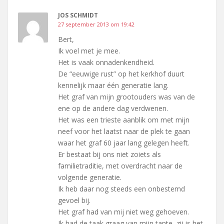
JOS SCHMIDT
27 september 2013 om 19:42
Bert,
Ik voel met je mee.
Het is vaak onnadenkendheid.
De “eeuwige rust” op het kerkhof duurt
kennelijk maar één generatie lang.
Het graf van mijn grootouders was van de
ene op de andere dag verdwenen.
Het was een trieste aanblik om met mijn
neef voor het laatst naar de plek te gaan
waar het graf 60 jaar lang gelegen heeft.
Er bestaat bij ons niet zoiets als
familietraditie, met overdracht naar de
volgende generatie.
Ik heb daar nog steeds een onbestemd
gevoel bij.
Het graf had van mij niet weg gehoeven.
Ik had de taak graag van mijn tante, zij is het