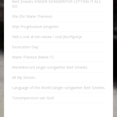
Bert Smeets SINGER-SONGWRITER LETTING IT ALL
GO
She (für Marie-Therese)
Vrije Progressieve Jongeren
Heb u ook al een nieuw / oud (doof)potje
Excecution Day
Marie-Therese (Marie-T)
Wereldrecord singer-songwriter Bert Smeets
All My Senses
Language of the World (singer-songwriter Bert Smeets
Tussenpersoon van God