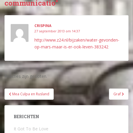
communicatio”
CRISPINA
27 september 2013 om 14:37
http://www.z24.nl/bijzaken/water-gevonden-
op-mars-maar-is-er-ook-leven-383242
Reacties zijn gesloten.
Bericht
Mea Culpa en Rusland
Graf
navigatie
BERICHTEN
It Got To Be Love