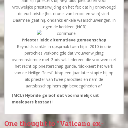
aan zijn priesters bij Reynolds’ pleidooien voor
vrouwelijke priesterwijding en het feit dat hij onbevoegd
de eucharistie (het ritueel van brood en wijn) viert.
Daarmee gaat hij, ondanks enkele waarschuweingen, in
tegen de kerkleer. (NCR)
Priester leidt alternatieve gemeenschap
Reynolds raakte in opspraak toen hij in 2010 in drie
parochies verkondigde dat vrouwenwijding
overeenstemde met Gods wil. Iedereen die vrouwen niet
het recht op priesterschap gunde, ‘blokkeert het werk
van de Heilige Geest’. Krap een jaar later stapte hij op
als priester van twee parochies en nam de
aartsbisschop hem zijn bevoegdheden af.
(MCU) Hybride geloof dat voornamelijk uit
meelopers bestaat!
One thought to “Vaticano ex-