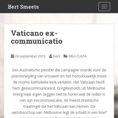
S
Bert Smeets
TOGGLE
k
i
p
t
Vaticano ex-
o
communicatio
m
a
i
26 september 2013
bert
MEA CULPA
n
c
o
Een Australische priester die campagne voerde voor de
n
priesterwijding van vrouwen en het homohuwelijk moet
t
de rooms-katholieke kerk verlaten. Het Vaticaan heeft
e
hem geëxcommuniceerd. GregReynolds uit Melbourne
n
kreeg naar eigen zeggen niet te horen wat de reden is
t
van zijn excommunicatie, de meest drastische
maatregel die het Vaticaan kan nemen. De
aartsbisschop van Melbourne legt de schuld in een brief