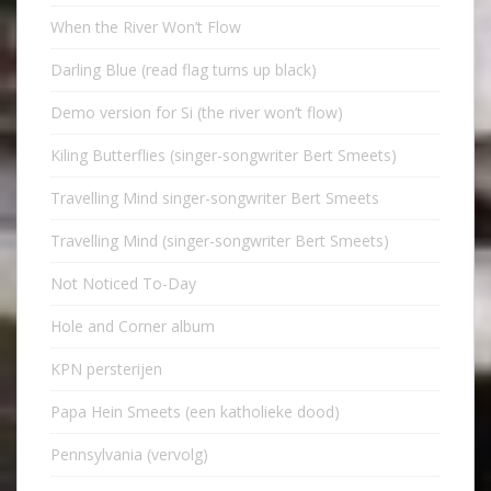
When the River Won’t Flow
Darling Blue (read flag turns up black)
Demo version for Si (the river won’t flow)
Kiling Butterflies (singer-songwriter Bert Smeets)
Travelling Mind singer-songwriter Bert Smeets
Travelling Mind (singer-songwriter Bert Smeets)
Not Noticed To-Day
Hole and Corner album
KPN persterijen
Papa Hein Smeets (een katholieke dood)
Pennsylvania (vervolg)