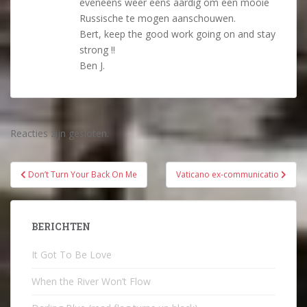
eveneens weer eens aardig om een mooie
Russische te mogen aanschouwen.
Bert, keep the good work going on and stay
strong !!
Ben J.
Reacties zijn gesloten.
Bericht
Don’t Turn Your Back On Me
Vaticano ex-communicatio
navigatie
BERICHTEN
It Got To Be Love
When the River Won’t Flow