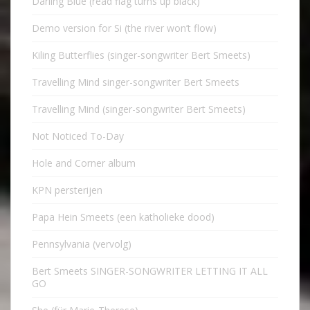
Darling Blue (read flag turns up black)
Demo version for Si (the river won’t flow)
Kiling Butterflies (singer-songwriter Bert Smeets)
Travelling Mind singer-songwriter Bert Smeets
Travelling Mind (singer-songwriter Bert Smeets)
Not Noticed To-Day
Hole and Corner album
KPN persterijen
Papa Hein Smeets (een katholieke dood)
Pennsylvania (vervolg)
Bert Smeets SINGER-SONGWRITER LETTING IT ALL
GO