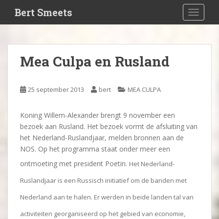
S
Bert Smeets
TOGGLE
k
i
p
t
Mea Culpa en Rusland
o
m
a
25 september 2013
bert
MEA CULPA
i
n
Koning Willem-Alexander brengt 9 november een
c
bezoek aan Rusland. Het bezoek vormt de afsluiting van
o
het Nederland-Ruslandjaar, melden bronnen aan de
n
NOS. Op het programma staat onder meer een
t
e
ontmoeting met president Poetin.
Het Nederland-
n
Ruslandjaar is een Russisch initiatief om de banden met
t
Nederland aan te halen. Er werden in beide landen tal van
activiteiten georganiseerd op het gebied van economie,