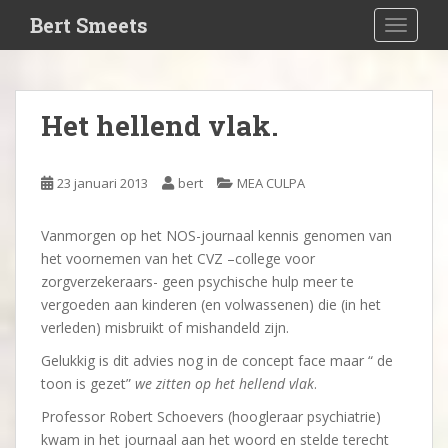
S
Bert Smeets
TOGGLE
k
i
p
t
Het hellend vlak.
o
m
a
23 januari 2013
bert
MEA CULPA
i
n
Vanmorgen op het NOS-journaal kennis genomen van
c
het voornemen van het CVZ –college voor
o
zorgverzekeraars- geen psychische hulp meer te
n
vergoeden aan kinderen (en volwassenen) die (in het
t
verleden) misbruikt of mishandeld zijn.
e
n
Gelukkig is dit advies nog in de concept face maar “ de
t
toon is gezet”
we zitten op het hellend vlak
.
Professor Robert Schoevers (hoogleraar psychiatrie)
kwam in het journaal aan het woord en stelde terecht