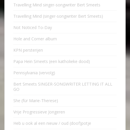
Travelling Mind singer-songwriter Bert Smeets
Travelling Mind (singer-songwriter Bert Smeets)
Not Noticed To-Day
Hole and Corner album
KPN persterijen
Papa Hein Smeets (een katholieke dood)
Pennsylvania (vervolg)
Bert Smeets SINGER-SONGWRITER LETTING IT ALL
GO
She (für Marie-Therese)
Vrije Progressieve Jongeren
Heb u ook al een nieuw / oud (doof)potje