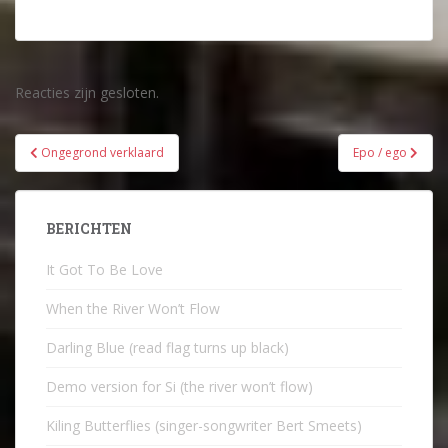
Reacties zijn gesloten.
Bericht
Ongegrond verklaard
Epo / ego
navigatie
BERICHTEN
It Got To Be Love
When the River Won’t Flow
Darling Blue (read flag turns up black)
Demo version for Si (the river won’t flow)
Kiling Butterflies (singer-songwriter Bert Smeets)