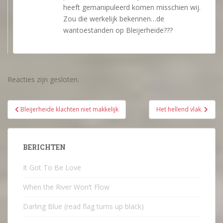
heeft gemanipuleerd komen misschien wij.
Zou die werkelijk bekennen…de
wantoestanden op Bleijerheide???
Reacties zijn gesloten.
Bericht
Bleijerheide klachten niet makkelijk
Het hellend vlak.
navigatie
BERICHTEN
It Got To Be Love
When the River Won’t Flow
Darling Blue (read flag turns up black)