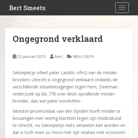
S
Bert Smeets
TOGGLE
k
i
p
t
Ongegrond verklaard
o
m
a
23 januari 2013
bert
MEA CULPA
i
n
Seksepietje ofwel pater Landric ofm2 van de minder-
c
broeders Utrecht is ongegrond verklaard ondanks de
o
verschillende steunbetuigingen tegen hem, Deetman
n
onderzoek op blz 778 over deze opvallende minder-
t
broeder, dan wel pater voorlichter.
e
n
Minister-provincielaat van den Eijnden hoeft minder te
t
bezuinigen met veertig klachten tegen zijn misbruikstal
te Utrecht, nu Seksepietje niets verweten kan worden en
dat is toch even zo mooi met zijn relaties met econoom