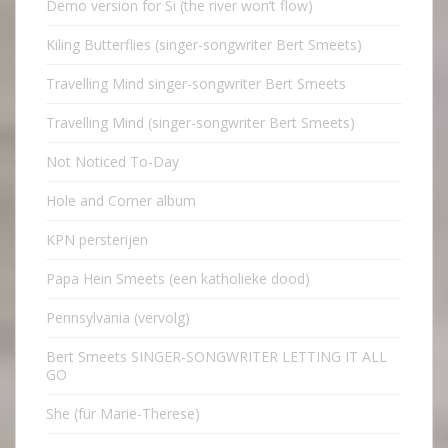
Demo version for Si (the river won’t flow)
Kiling Butterflies (singer-songwriter Bert Smeets)
Travelling Mind singer-songwriter Bert Smeets
Travelling Mind (singer-songwriter Bert Smeets)
Not Noticed To-Day
Hole and Corner album
KPN persterijen
Papa Hein Smeets (een katholieke dood)
Pennsylvania (vervolg)
Bert Smeets SINGER-SONGWRITER LETTING IT ALL
GO
She (für Marie-Therese)