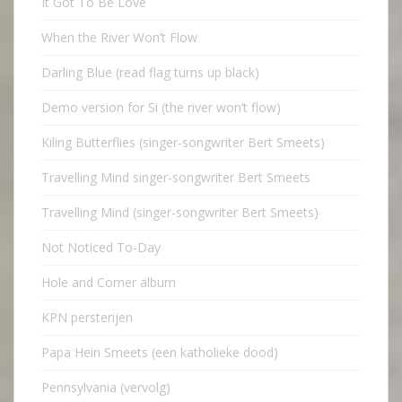
It Got To Be Love
When the River Won’t Flow
Darling Blue (read flag turns up black)
Demo version for Si (the river won’t flow)
Kiling Butterflies (singer-songwriter Bert Smeets)
Travelling Mind singer-songwriter Bert Smeets
Travelling Mind (singer-songwriter Bert Smeets)
Not Noticed To-Day
Hole and Corner album
KPN persterijen
Papa Hein Smeets (een katholieke dood)
Pennsylvania (vervolg)