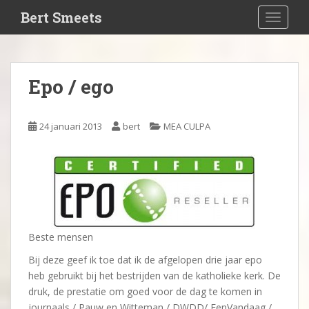
S
Bert Smeets
TOGGLE
k
i
p
t
Epo / ego
o
m
a
24 januari 2013
bert
MEA CULPA
i
n
c
o
n
t
e
Beste mensen
n
Bij deze geef ik toe dat ik de afgelopen drie jaar epo
t
heb gebruikt bij het bestrijden van de katholieke kerk. De
druk, de prestatie om goed voor de dag te komen in
journaals / Pauw en Witteman / DWDD/ EenVandaag /