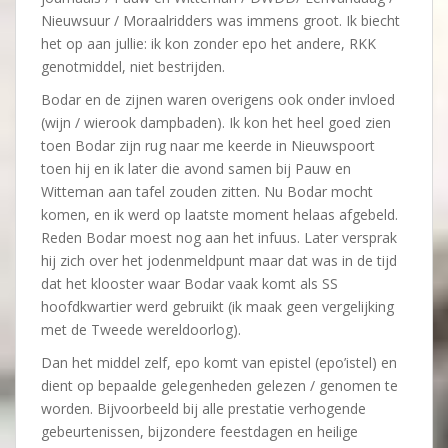
Nieuwsuur / Moraalridders was immens groot. Ik biecht
het op aan jullie: ik kon zonder epo het andere, RKK
genotmiddel, niet bestrijden.
Bodar en de zijnen waren overigens ook onder invloed
(wijn / wierook dampbaden). Ik kon het heel goed zien
toen Bodar zijn rug naar me keerde in Nieuwspoort
toen hij en ik later die avond samen bij Pauw en
Witteman aan tafel zouden zitten. Nu Bodar mocht
komen, en ik werd op laatste moment helaas afgebeld.
Reden Bodar moest nog aan het infuus. Later versprak
hij zich over het jodenmeldpunt maar dat was in de tijd
dat het klooster waar Bodar vaak komt als SS
hoofdkwartier werd gebruikt (ik maak geen vergelijking
met de Tweede wereldoorlog).
Dan het middel zelf, epo komt van epistel (epo’istel) en
dient op bepaalde gelegenheden gelezen / genomen te
worden. Bijvoorbeeld bij alle prestatie verhogende
gebeurtenissen, bijzondere feestdagen en heilige