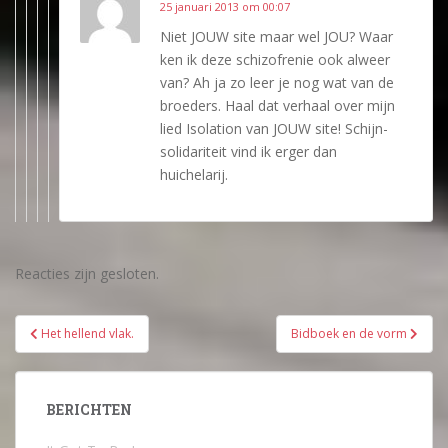
25 januari 2013 om 00:07
Niet JOUW site maar wel JOU? Waar
ken ik deze schizofrenie ook alweer
van? Ah ja zo leer je nog wat van de
broeders. Haal dat verhaal over mijn
lied Isolation van JOUW site! Schijn-
solidariteit vind ik erger dan
huichelarij.
Reacties zijn gesloten.
Bericht
Het hellend vlak.
Bidboek en de vorm
navigatie
BERICHTEN