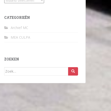
Archief
CATEGORIEËN
Archief MC
MEA CULPA
ZOEKEN
Zoek
naar: