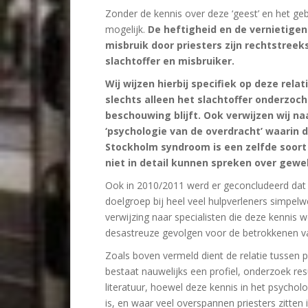
Zonder de kennis over deze ‘geest’ en het geb
mogelijk.
De heftigheid en de vernietige
misbruik door priesters zijn rechtstree
slachtoffer en misbruiker.
Wij wijzen hierbij specifiek op deze relat
slechts alleen het slachtoffer onderzoch
beschouwing blijft. Ook verwijzen wij na
‘psychologie van de overdracht’ waarin 
Stockholm syndroom is een zelfde soo
niet in detail kunnen spreken over gewel
Ook in 2010/2011 werd er geconcludeerd dat 
doelgroep bij heel veel hulpverleners simpel
verwijzing naar specialisten die deze kennis 
desastreuze gevolgen voor de betrokkenen va
Zoals boven vermeld dient de relatie tussen p
bestaat nauwelijks een profiel, onderzoek re
literatuur, hoewel deze kennis in het psycho
is, en waar veel overspannen priesters zitten