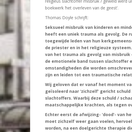
religieus slachtoffer misbruik / geweld werd
boekwerk ‘het overleven van de geest’.
Thomas Doyle schrijft:
Seksueel misbruik van kinderen en mind
heeft een uniek trauma als gevolg. De r
toegewijde leden van hun kerkgemeensc
de priester en in het religieuze systee
van het trauma als gevolg van misbruik 
de emotionele band tussen slachtoffer en
omstandigheden die worden omschreven al
zijn en leiden tot een traumatische re
Wij geloven dat er vanaf het moment van
geïsoleerd naar ‘zichzelf’ gericht schul
slachtoffers. Waarbij deze schuld / sch
maatschappelijke krachten, als tegen ov
Echter eerst de afwijzing- ‘dood’- van 
moet zichzelf weer gaan voelen, hervoel
worden, na een doelgerichte therapie di