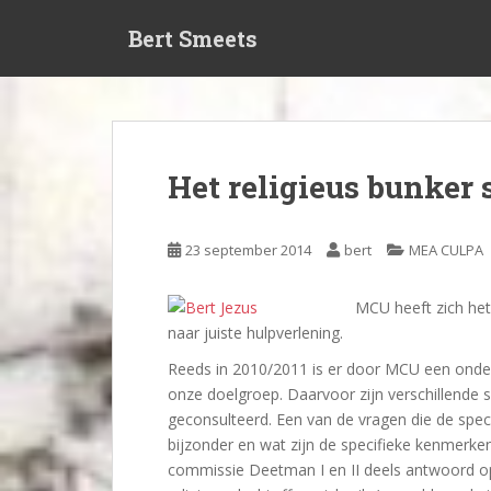
S
Bert Smeets
k
i
p
t
o
m
Het religieus bunker
a
i
n
23 september 2014
bert
MEA CULPA
c
o
MCU heeft zich he
n
naar juiste hulpverlening.
t
e
Reeds in 2010/2011 is er door MCU een onder
n
onze doelgroep. Daarvoor zijn verschillende 
t
geconsulteerd. Een van de vragen die de speci
bijzonder en wat zijn de specifieke kenmerken
commissie Deetman I en II deels antwoord op