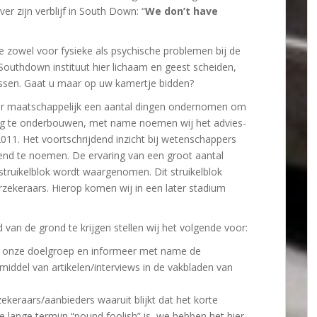
er zijn verblijf in South Down: “
We don’t have
die zowel voor fysieke als psychische problemen bij de
outhdown instituut hier lichaam en geest scheiden,
assen. Gaat u maar op uw kamertje bidden?
ijn er maatschappelijk een aantal dingen ondernomen om
ng te onderbouwen, met name noemen wij het advies-
011. Het voortschrijdend inzicht bij wetenschappers
end te noemen. De ervaring van een groot aantal
 struikelblok wordt waargenomen. Dit struikelblok
zekeraars. Hierop komen wij in een later stadium
an de grond te krijgen stellen wij het volgende voor:
n onze doelgroep en informeer met name de
 middel van artikelen/interviews in de vakbladen van
ekeraars/aanbieders waaruit blijkt dat het korte
 lange termijn “pound foolish” is, we hebben het hier