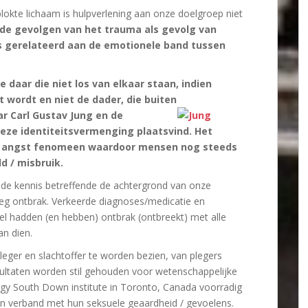
lokte lichaam is hulpverlening aan onze doelgroep niet
nde gevolgen van het trauma als gevolg van
ks gerelateerd aan de emotionele band tussen
ie daar die niet los van elkaar staan, indien
t wordt en niet de dader, die buiten
ar Carl Gustav Jung en de
deze identiteitsvermenging plaatsvind. Het
rt angst fenomeen waardoor mensen nog steeds
d / misbruik.
de kennis betreffende de achtergrond van onze
weg ontbrak. Verkeerde diagnoses/medicatie en
wel hadden (en hebben) ontbrak (ontbreekt) met alle
n dien.
leger en slachtoffer te worden bezien, van plegers
sultaten worden stil gehouden voor wetenschappelijke
logy South Down institute in Toronto, Canada voorradig
 in verband met hun seksuele geaardheid / gevoelens.