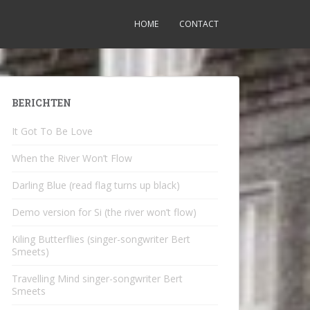
HOME
CONTACT
BERICHTEN
It Got To Be Love
When the River Won’t Flow
Darling Blue (read flag turns up black)
Demo version for Si (the river won’t flow)
Kiling Butterflies (singer-songwriter Bert
Smeets)
Travelling Mind singer-songwriter Bert
Smeets