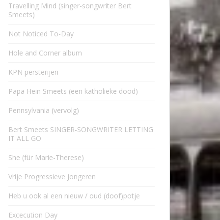
Travelling Mind (singer-songwriter Bert
Smeets)
Not Noticed To-Day
Hole and Corner album
KPN persterijen
Papa Hein Smeets (een katholieke dood)
Pennsylvania (vervolg)
Bert Smeets SINGER-SONGWRITER LETTING
IT ALL GO
She (für Marie-Therese)
Vrije Progressieve Jongeren
Heb u ook al een nieuw / oud (doof)potje
Excecution Day