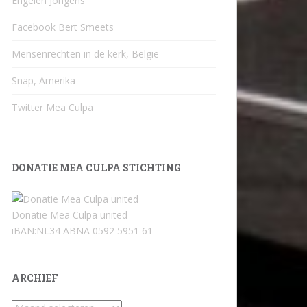
Engelen Jongens
Facebook Bert Smeets
Mensenrechten in de kerk, België
Snap, Amerika
Twitter Mea Culpa
DONATIE MEA CULPA STICHTING
Donatie Mea Culpa united
iBAN:NL34 ABNA 0592 5951 61
ARCHIEF