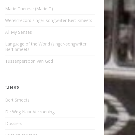
Marie-Therese (Marie-T)
Wereldrecord singer-songwriter Bert Smeets
All My Senses
Language of the World (singer-songwriter
Bert Smeets
Tussenpersoon van God
LINKS
Bert Smeets
De Weg Naar Verzoening
Dossiers