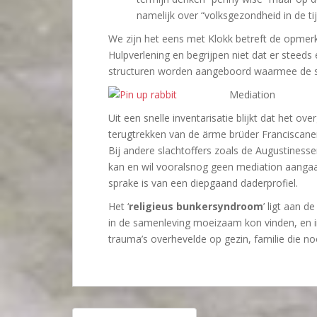
namelijk over “volksgezondheid in de tij
We zijn het eens met Klokk betreft de opmer
Hulpverlening en begrijpen niet dat er steed
structuren worden aangeboord waarmee de sla
Mediation
Uit een snelle inventarisatie blijkt dat het 
terugtrekken van de ärme brüder Franciscanen
Bij andere slachtoffers zoals de Augustiness
kan en wil vooralsnog geen mediation aangaan
sprake is van een diepgaand daderprofiel.
Het ‘
religieus bunkersyndroom
’ ligt aan d
in de samenleving moeizaam kon vinden, en in
trauma’s overhevelde op gezin, familie die no
Bericht