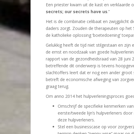
Een priester kwam uit de kast en verklaarde ov
secrets; our secrets have us
.”
Het is de combinatie celibaat en zwijgplicht 
daders zorgt. Zouden de therapeuten op het S
de katholieke oplossing ‘boetedoening’ toep
Gelukkig heeft de tijd niet stilgestaan en z
de ernst en noodzaak van goede hulpverleni
rapport van de gezondheidsraad van 28 juni 2
betreffende dit onderwerp is tevens hoopgev
slachtoffers leert dat er nog een ander groot
betreft de economische afweging van zorgver
graag terug.
Om anno 2014 het hulpverleningsproces goed v
Omschrijf de specifieke kenmerken va
eerste/tweede lijn’s hulpverleners door
deze hulpverleners.
Stel een businesscase op voor zorgverz
termijn denken “penny wise” maar op de