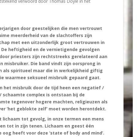
 uitstekend verwoord door Thomas Doyle in het
erjarigen door geestelijken die men vertrouwt
uime meerderheid van de slachtoffers zijn
hap met een uitzonderlijk groot vertrouwen in
m. De heftigheid en de vernietigende gevolgen
door priesters zijn rechtstreeks gerelateerd aan
 misbruiker. Die band vindt zijn oorsprong in
s spiritueel maar die in werkelijkheid giftig
latie waarmee seksueel misbruik gepaard gaat.
 het misbruik door de tijd heen een negatief /
d / schaamte complex is ontstaan bij de
aamte tegenover hogere machten, religieuzen als
er ‘het geblokte zelf’ moet worden herontdekt.
het lichaam tot gevolg, in onze termen een mens
en tot in zijn tenen. Lichaam en geest één
e oog heeft voor deze ‘state of body and mind’.