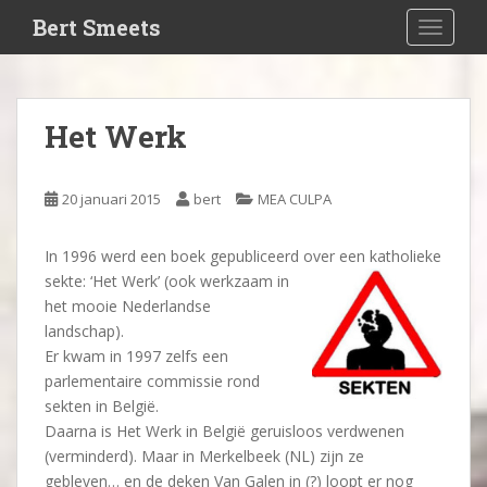
S
Bert Smeets
TOGGLE
k
i
p
t
Het Werk
o
m
a
20 januari 2015
bert
MEA CULPA
i
n
In 1996 werd een boek gepubliceerd over een katholieke
c
sekte: ‘Het
Werk’ (ook werkzaam in
o
het mooie Nederlandse
n
landschap).
t
Er kwam in 1997 zelfs een
e
parlementaire commissie rond
n
sekten in België.
t
Daarna is Het Werk in België geruisloos verdwenen
(verminderd). Maar in Merkelbeek (NL) zijn ze
gebleven… en de deken Van Galen in (?) loopt er nog