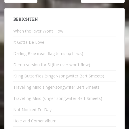
navigatie
BERICHTEN
When the River Won’t Flow
It Gotta Be Love
Darling Blue (read flag turns up black)
Demo version for Si (the river won’t flow)
Kiling Butterflies (singer-songwriter Bert Smeets)
Travelling Mind singer-songwriter Bert Smeets
Travelling Mind (singer-songwriter Bert Smeets)
Not Noticed To-Day
Hole and Corner album