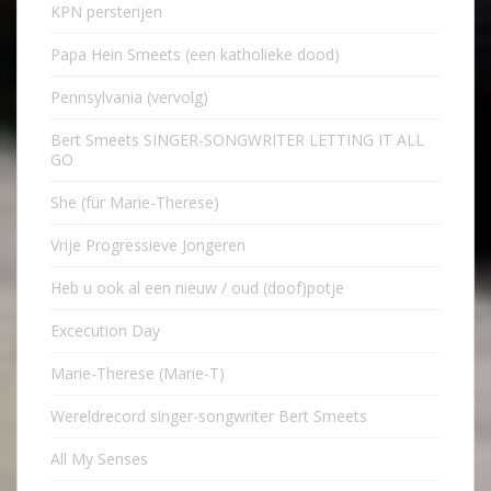
KPN persterijen
Papa Hein Smeets (een katholieke dood)
Pennsylvania (vervolg)
Bert Smeets SINGER-SONGWRITER LETTING IT ALL
GO
She (für Marie-Therese)
Vrije Progressieve Jongeren
Heb u ook al een nieuw / oud (doof)potje
Excecution Day
Marie-Therese (Marie-T)
Wereldrecord singer-songwriter Bert Smeets
All My Senses