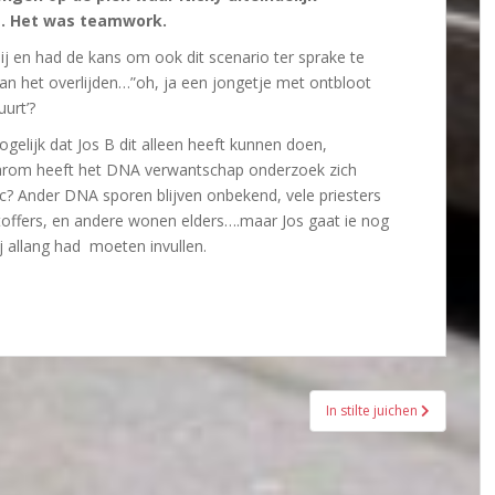
s. Het was teamwork.
bij en had de kans om ook dit scenario ter sprake te
van het overlijden…”oh, ja een jongetje met ontbloot
uurt’?
elijk dat Jos B dit alleen heeft kunnen doen,
arom heeft het DNA verwantschap onderzoek zich
c? Ander DNA sporen blijven onbekend, vele priesters
htoffers, en andere wonen elders….maar Jos gaat ie nog
ij allang had moeten invullen.
In stilte juichen