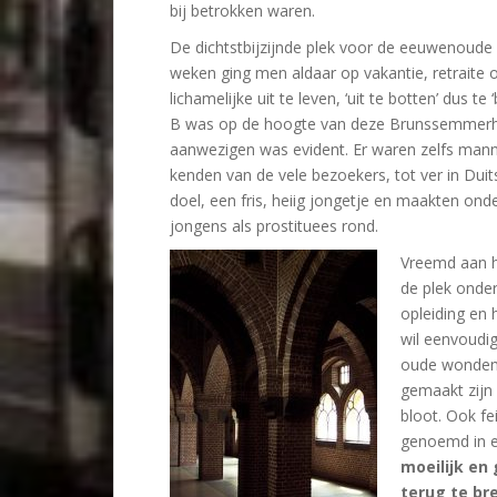
bij betrokken waren.
De dichtstbijzijnde plek voor de eeuwenoude
weken ging men aldaar op vakantie, retraite 
lichamelijke uit te leven, ‘uit te botten’ dus t
B was op de hoogte van deze Brunssemmerhei
aanwezigen was evident. Er waren zelfs man
kenden van de vele bezoekers, tot ver in Duit
doel, een fris, heiig jongetje en maakten onde
jongens als prostituees rond.
Vreemd aan h
de plek onde
opleiding en 
wil eenvoudi
oude wonden 
gemaakt zijn 
bloot. Ook fe
genoemd in 
moeilijk en
terug te br