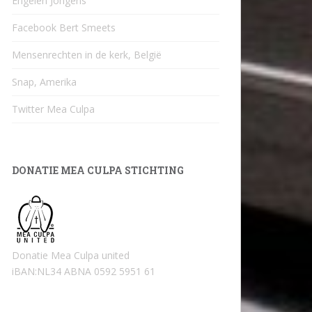
Engelen Jongens
Facebook Bert Smeets
Mensenrechten in de kerk, België
Snap, Amerika
Twitter Mea Culpa
DONATIE MEA CULPA STICHTING
Donatie Mea Culpa united
iBAN:NL34 ABNA 0592 5951 61