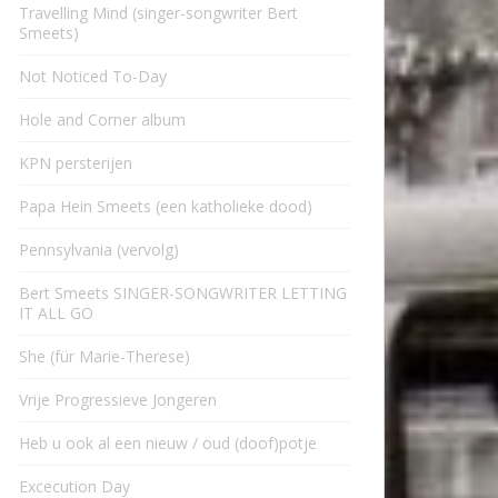
Travelling Mind (singer-songwriter Bert
Smeets)
Not Noticed To-Day
Hole and Corner album
KPN persterijen
Papa Hein Smeets (een katholieke dood)
Pennsylvania (vervolg)
Bert Smeets SINGER-SONGWRITER LETTING
IT ALL GO
She (für Marie-Therese)
Vrije Progressieve Jongeren
Heb u ook al een nieuw / oud (doof)potje
Excecution Day