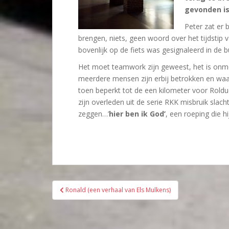
gevonden i
Peter zat er 
brengen, niets, geen woord over het tijdstip 
bovenlijk op de fiets was gesignaleerd in de b
Het moet teamwork zijn geweest, het is onmog
meerdere mensen zijn erbij betrokken en wa
toen beperkt tot de een kilometer voor Roldu
zijn overleden uit de serie RKK misbruik slac
zeggen…’
hier ben ik God’
, een roeping die h
Bericht
Ronald (een verhaal van Els Mulkens)
navigatie