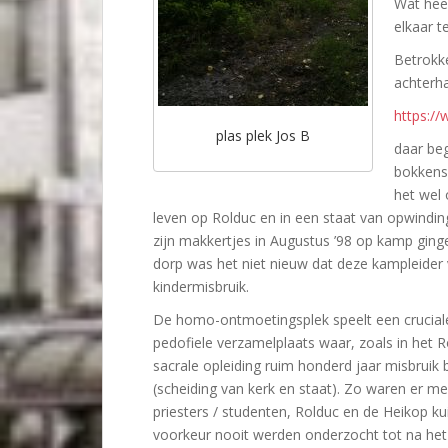
Wat hee
elkaar 
Betrokke
achterh
https:/
plas plek Jos B
daar beg
bokkensp
het wel 
leven op Rolduc en in een staat van opwinding
zijn makkertjes in Augustus ’98 op kamp ging
dorp was het niet nieuw dat deze kampleider v
kindermisbruik.
De homo-ontmoetingsplek speelt een crucial
pedofiele verzamelplaats waar, zoals in het 
sacrale opleiding ruim honderd jaar misbruik
(scheiding van kerk en staat). Zo waren er mee
priesters / studenten, Rolduc en de Heikop ku
voorkeur nooit werden onderzocht tot na he