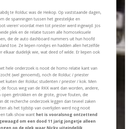
 abdij te Rolduc was de Heikop. Op vaststaande dagen,
om de spanningen tussen het geestelijke en
e ‘bot-vieren’ voordat men tot priester werd ingewijd. Jos
de plek en de relatie tussen alle homoseksuele
nen, die de auto dashboard nummers uit hun hoofd
sland toe. Ze liepen rondjes en hadden allen hetzelfde
r elkaar duidelijk wie, wat deed of wilde. Er liepen ook
et hele onderzoek is nooit de homo relatie kant van
rzocht (wel genoemd), noch de Rolduc / priester
het kuiten der Rolduc studenten / priester / kok. Men
g de focus weg van de RKK want dan worden, andere,
open getrokken en de grote, grove fouten, die
in dit recherche onderzoek leggen dan teveel zaken
iten als het tijdstip van overlijden werd nog nooit
een talk-show want
het is vooralsnog ontzettend
 gewaagd om een dood 11 jarig jongetje alleen
engen op de plek waar Nicky uiteindelijk