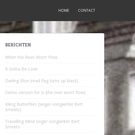
HOME
CONTACT
BERICHTEN
When the River Won’t Flow
It Gotta Be Love
Darling Blue (read flag turns up black)
Demo version for Si (the river won’t flow)
Kiling Butterflies (singer-songwriter Bert
Smeets)
Travelling Mind singer-songwriter Bert
Smeets