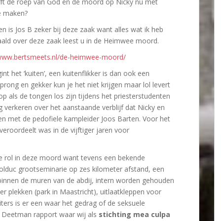
ft de roep van God en de moord op Nicky nu met
te maken?
n is Jos B zeker bij deze zaak want alles wat ik heb
aald over deze zaak leest u in de Heimwee moord.
/www.bertsmeets.nl/de-heimwee-moord/
int het ‘kuiten’, een kuitenflikker is dan ook een
rong en gekker kun je het niet krijgen maar lol levert
op als de tongen los zijn tijdens het priesterstudenten
 verkeren over het aanstaande verblijf dat Nicky en
en met de pedofiele kampleider Joos Barten. Voor het
eroordeelt was in de vijftiger jaren voor
e rol in deze moord want tevens een bekende
Rolduc grootseminarie op zes kilometer afstand, een
 binnen de muren van de abdij, intern worden gehouden
r plekken (park in Maastricht), uitlaatkleppen voor
iters is er een waar het gedrag of de seksuele
t Deetman rapport waar wij als
stichting mea culpa