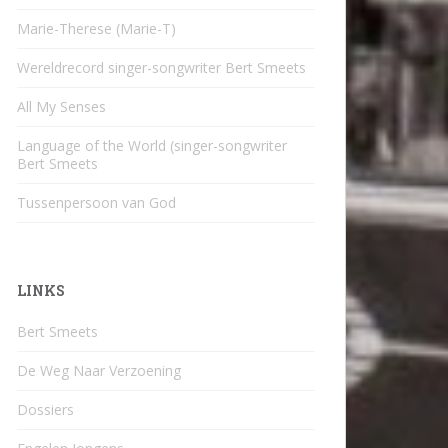
Marie-Therese (Marie-T)
Wereldrecord singer-songwriter Bert Smeets
All My Senses
Language of the World (singer-songwriter
Bert Smeets
Tussenpersoon van God
LINKS
Bert Smeets
De Weg Naar Verzoening
Dossiers