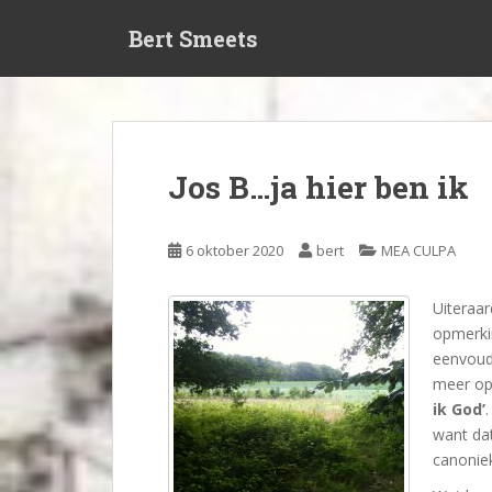
S
Bert Smeets
k
i
p
t
o
m
Jos B…ja hier ben ik
a
i
n
6 oktober 2020
bert
MEA CULPA
c
o
Uiteraar
n
opmerki
t
eenvoudi
e
meer op
n
ik God’
t
want dat
canonie