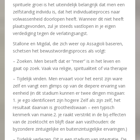
spirituele groei is het uiteindelijk belangrijk dat men een
zelfstandig individu is, dat het individuatieproces naar
volwassenheid doorlopen heeft. Wanneer dit niet heeft
plaatsgevonden, zul je steeds vastlopen in je eigen
verdediging tegen de verlatingsangst.
Stallone en Migdal, die zich weer op Assagioli baseren,
schetsen het bewustwordingsproces als volgt:
– Zoeken. Men beseft dat er “meer” is in het leven en
gaat op zoek. Vaak via religie, spiritualiteit of via therapie
– Tijdelijk vinden. Men ervaart voor het eerst zijn ware
zelf en vangt een glimps op van de diepere ervaring van
eenheid (in dit stadium kunnen er twee dingen misgaan:
1. je ego identificeert zijn hogere Zelf als zijn zelf, het
resultaat daarvan is grootheidswaan – een typisch
kenmerk van manie.2. je raakt verstrikt in de bij-effecten
van de zoektocht en blijft daar aan vasthouden: de
byzondere zintuigelijke en buitenzintuigelijke ervaringen.)
– Tijdelijk verliezen. Dit is een stadium van integratie. De