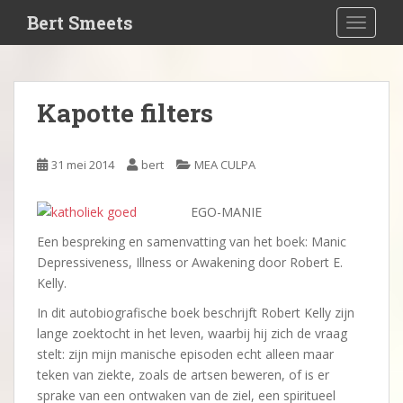
S
Bert Smeets
TOGGLE
k
i
p
t
Kapotte filters
o
m
a
31 mei 2014
bert
MEA CULPA
i
n
EGO-MANIE
c
o
Een bespreking en samenvatting van het boek: Manic
n
Depressiveness, Illness or Awakening door Robert E.
t
Kelly.
e
In dit autobiografische boek beschrijft Robert Kelly zijn
n
lange zoektocht in het leven, waarbij hij zich de vraag
t
stelt: zijn mijn manische episoden echt alleen maar
teken van ziekte, zoals de artsen beweren, of is er
sprake van een ontwaken van de ziel, een spiritueel