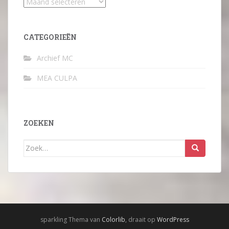
Archief
CATEGORIEËN
Archief MC
MEA CULPA
ZOEKEN
Zoek
naar:
sparkling Thema van
Colorlib
, draait op
WordPress