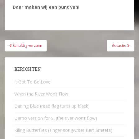
Daar maken wij een punt van!
Bericht
Schuldig verzuim
Slotactie
navigatie
BERICHTEN
It Got To Be Love
When the River Won’t Flow
Darling Blue (read flag turns up black)
Demo version for Si (the river won’t flow)
Kiling Butterflies (singer-songwriter Bert Smeets)