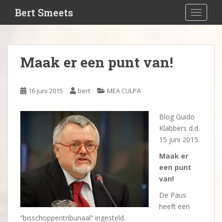
S
Bert Smeets
TOGGLE
k
i
p
t
Maak er een punt van!
o
m
a
16 juni 2015
bert
MEA CULPA
i
n
Blog Guido
c
Klabbers d.d.
o
15 juni 2015.
n
t
Maak er
e
een punt
n
van!
t
De Paus
heeft een
“bisschoppentribunaal” ingesteld.