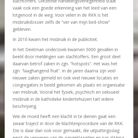
slachtoffers. Diezelfde handelingsverlegenheid staat
vaak ook een goede erkenning van het leed van een
lotgenoot in de weg. Voor velen in de RKK is het
misbruikdossier zelfs de “ver van mijn bed-show”
gebleven.
In 2010 kwam het misbruik in de publiciteit.
In het Deetman onderzoek kwamen 5000 gevallen in
beeld door meldingen van slachtoffers. Een groot deel
daarvan betrof zaken in zgn. “hotspots”. Het was het
zgn. “laaghangend fruit”. In de jaren daarna zijn veel
nieuwe zaken gemeld en ook veel nieuwe locaties en
congregaties in beeld gekomen als plaats en organisatie
van misbruik. Vooral het fysiek, psychisch en seksueel
misbruik in de katholieke kindertehuizen tart iedere
beschrijving.
Wie de moed heeft een klacht in te dienen gaat een
zwaar traject in door de klachtenprocedure van de RKK.
Die is daar dan ook voor gemaakt, die uitputtingsslag:
eerst de verweren van de aangeklaagden en pas dáárna