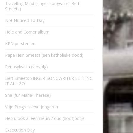
Travelling Mind (singer-songwriter Bert
Smeets)
Not Noticed To-Day
Hole and Corner album
KPN persterijen
Papa Hein Smeets (een katholieke dood)
Pennsylvania (vervolg)
Bert Smeets SINGER-SONGWRITER LETTING
IT ALL GO
She (für Marie-Therese)
Vrije Progressieve Jongeren
Heb u ook al een nieuw / oud (doof)potje
Excecution Day