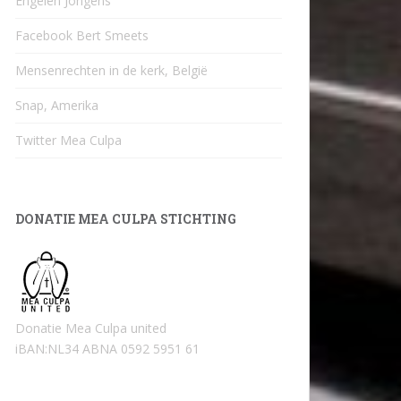
Engelen Jongens
Facebook Bert Smeets
Mensenrechten in de kerk, België
Snap, Amerika
Twitter Mea Culpa
DONATIE MEA CULPA STICHTING
Donatie Mea Culpa united
iBAN:NL34 ABNA 0592 5951 61