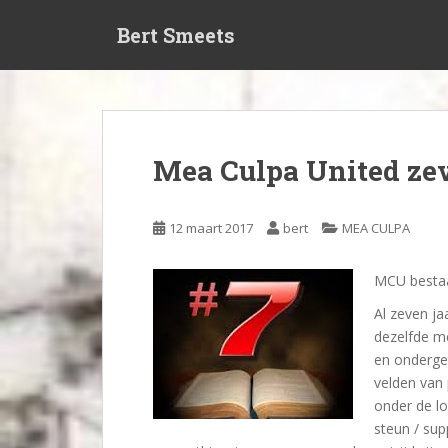
S
Bert Smeets
k
i
p
t
o
m
Mea Culpa United zev
a
i
n
12 maart 2017
bert
MEA CULPA
c
o
MCU bestaat
n
t
Al zeven ja
e
dezelfde me
n
en onderget
t
velden van 
onder de lo
steun / su