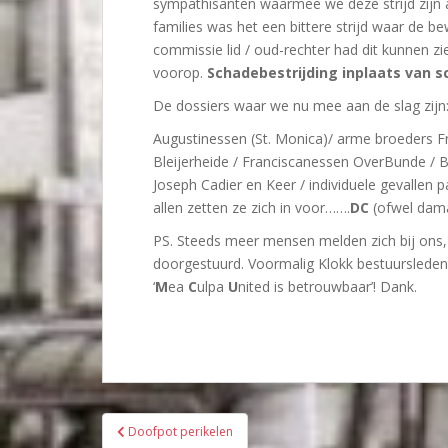
sympathisanten waarmee we deze strijd zijn 
families was het een bittere strijd waar de bewi
commissie lid / oud-rechter had dit kunnen z
voorop.
Schadebestrijding inplaats van 
De dossiers waar we nu mee aan de slag zijn
Augustinessen (St. Monica)/ arme broeders F
Bleijerheide / Franciscanessen OverBunde / Be
Joseph Cadier en Keer / individuele gevallen 
allen zetten ze zich in voor…….
DC
(ofwel dama
PS. Steeds meer mensen melden zich bij ons,
doorgestuurd. Voormalig Klokk bestuursleden
‘
M
ea
C
ulpa
U
nited is betrouwbaar’! Dank.
Bericht
Doofpot perikelen