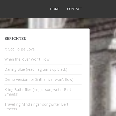
HOME
CONTACT
BERICHTEN
It Got To Be Love
When the River Won’t Flow
Darling Blue (read flag turns up black)
Demo version for Si (the river won’t flow)
Kiling Butterflies (singer-songwriter Bert
Smeets)
Travelling Mind singer-songwriter Bert
Smeets