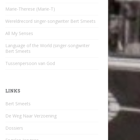
Marie-Therese (Marie-T)
Wereldrecord singer-songwriter Bert Smeets
All My Senses
Language of the World (singer-songwriter
Bert Smeets
Tussenpersoon van God
LINKS
Bert Smeets
De Weg Naar Verzoening
Dossiers