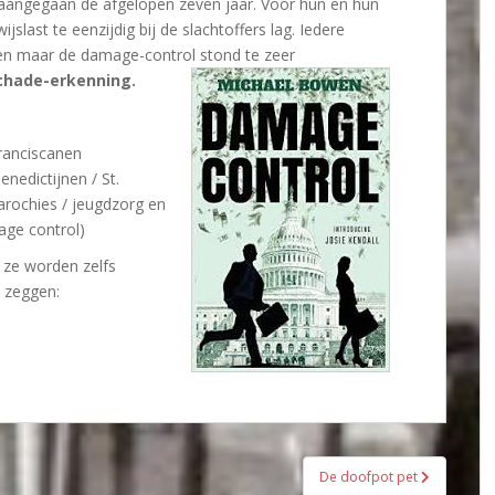
aangegaan de afgelopen zeven jaar. Voor hun en hun
jslast te eenzijdig bij de slachtoffers lag. Iedere
ien maar de damage-control stond te zeer
schade-erkenning.
:
ranciscanen
nedictijnen / St.
parochies / jeugdzorg en
ge control)
 ze worden zelfs
 zeggen:
De doofpot pet