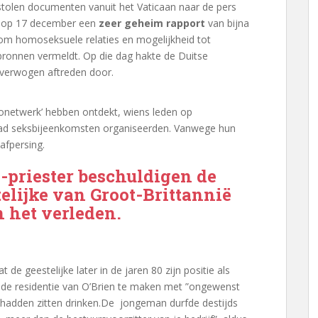
estolen documenten vanuit het Vaticaan naar de pers
us op 17 december een
zeer geheim rapport
van bijna
 om homoseksuele relaties en mogelijkheid tot
 bronnen vermeldt. Op die dag hakte de Duitse
overwogen aftreden door.
netwerk’ hebben ontdekt, wiens leden op
stad seksbijeenkomsten organiseerden. Vanwege hun
 afpersing.
d-priester beschuldigen de
elijke van Groot-Brittannië
n het verleden.
de geestelijke later in de jaren 80 zijn positie als
in de residentie van O’Brien te maken met ”ongewenst
 hadden zitten drinken.De jongeman durfde destijds