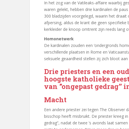
In het zog van de Vatileaks-affaire waarbij g
waren gelekt, hebben drie kardinalen de pa
300 bladzijden voorgelegd, waarin het draait
afpersing, aldus de krant die geen specifieke
kerkleider de knoop omtrent zijn reeds lang 
Homonetwerk
De kardinalen zouden een ‘ondergronds homo
verschillende plaatsen in Rome en Vaticaan
seksuele geaardheid stellen zij zich bloot aan
Drie priesters en een ou
hoogste katholieke geest
van ”ongepast gedrag’’ i
Macht
Een andere priester zei tegen The Observer dat 
bisschop heeft misbruikt. De priester kreeg 
gedrag”, nadat de twee ’s avonds laat samen