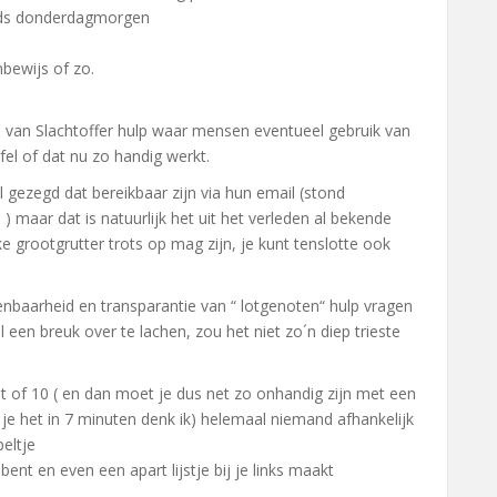
nds donderdagmorgen
nbewijs of zo.
.
e van Slachtoffer hulp waar mensen eventueel gebruik van
el of dat nu zo handig werkt.
 gezegd dat bereikbaar zijn via hun email (stond
maar dat is natuurlijk het uit het verleden al bekende
 grootgrutter trots op mag zijn, je kunt tenslotte ook
nbaarheid en transparantie van “ lotgenoten“ hulp vragen
een breuk over te lachen, zou het niet zo´n diep trieste
 of 10 ( en dan moet je dus net zo onhandig zijn met een
je het in 7 minuten denk ik) helemaal niemand afhankelijk
peltje
h bent en even een apart lijstje bij je links maakt