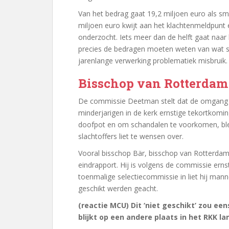
Van het bedrag gaat 19,2 miljoen euro als sma
miljoen euro kwijt aan het klachtenmeldpunt
onderzocht. Iets meer dan de helft gaat naar
precies de bedragen moeten weten van wat so
jarenlange verwerking problematiek misbruik.
Bisschop van Rotterdam
De commissie Deetman stelt dat de omgang va
minderjarigen in de kerk ernstige tekortkomin
doofpot en om schandalen te voorkomen, ble
slachtoffers liet te wensen over.
Vooral bisschop Bär, bisschop van Rotterdam va
eindrapport. Hij is volgens de commissie ern
toenmalige selectiecommissie in liet hij manne
geschikt werden geacht.
(reactie MCU) Dit ‘niet geschikt’ zou e
blijkt op een andere plaats in het RKK l