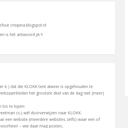
out crisipina.blogspot.nl
en is het antwoord JA !!
over 6 ) dat die KLOKK tent alweer is opgehouden te
werkzaamheden het grootste deel van de dag niet (meer)
m los te lopen:
 Deetman cs.) wél doorverwijzen naar KLOKK.
r een website (meerdere websites zelfs) waar een of
ls voorheen – wie daar mag posten,