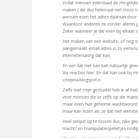
zodat mensen inderdaad de mogelijke
maken ( die dus helemaal niet mooi of g
wensen even het adres daarvan door 
Waardoor anderen ze zonder allerlei 
Zeker wanneer je die even bij elkaar ze
Het maken van een website, of nog s
aangemaakt email adres is zo eenvoud
internetervaring dat kan.
En wie dat niet kan kan natuurlijk ge
Via reacties hier. En dat kan ook bij 
crisipina.blogspot.n
Zelfs met mijn gestuntel heb ik al m
voor mensen die er zelfs op die man
maar even hun geheime wachtwoord ve
maar kan lezen als ze dat niet wenste
Heel simpel op te lossen dus, niks g
macht/ en manipulatiespelletjes nodig