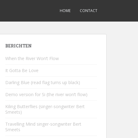
HOME
CONTACT
BERICHTEN
When the River Won’t Flow
It Gotta Be Love
Darling Blue (read flag turns up black)
Demo version for Si (the river won’t flow)
Kiling Butterflies (singer-songwriter Bert
Smeets)
Travelling Mind singer-songwriter Bert
Smeets