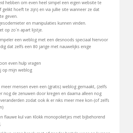
id hebben om even heel simpel een eigen website te
elikt hoeft te zijn) en via jullie site wanneer ze dat
te geven.
gesodemieter en manipulaties kunnen vinden.
t op zo´n apart lijstje.
impeler een weblog met een desnoods speciaal hiervoor
ig dat zelfs een 80 jarige met nauwelijks enige
woon even hulp vragen
mij op mijn weblog
et meer mensen even een (gratis) weblog gemaakt, (zelfs
ier nog de zenuwen door kregen en daarna alleen nog
randerden zodat ook ik er niks meer mee kon-(of zelfs
n)
een flauwe kul van Klokk monopolietjes met bijbehorend
.