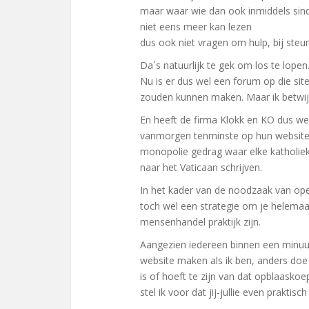
maar waar wie dan ook inmiddels si
niet eens meer kan lezen
dus ook niet vragen om hulp, bij steu
Da´s natuurlijk te gek om los te lopen
Nu is er dus wel een forum op die sit
zouden kunnen maken. Maar ik betwijf
En heeft de firma Klokk en KO dus wel
vanmorgen tenminste op hun website ) 
monopolie gedrag waar elke katholieke
naar het Vaticaan schrijven.
In het kader van de noodzaak van ope
toch wel een strategie om je helemaal 
mensenhandel praktijk zijn.
Aangezien iedereen binnen een minuut
website maken als ik ben, anders doe 
is of hoeft te zijn van dat opblaaskoe
stel ik voor dat jij-jullie even praktisc