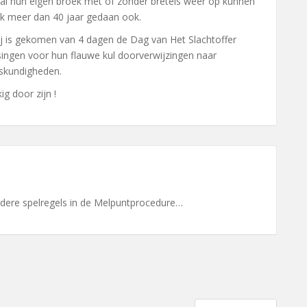
al hun eigen broek met of zonder bretels weer op kunnen
ak meer dan 40 jaar gedaan ook.
ij is gekomen van 4 dagen de Dag van Het Slachtoffer
ingen voor hun flauwe kul doorverwijzingen naar
skundigheden.
ig door zijn !
ndere spelregels in de Melpuntprocedure…