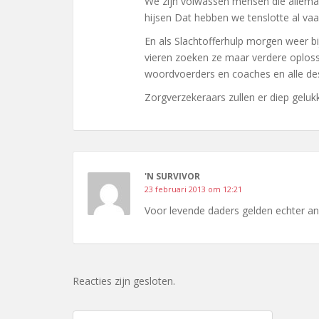
We zijn volwassen mensen die allema
hijsen Dat hebben we tenslotte al va
En als Slachtofferhulp morgen weer b
vieren zoeken ze maar verdere oploss
woordvoerders en coaches en alle de
Zorgverzekeraars zullen er diep gelukk
'N SURVIVOR
23 februari 2013 om 12:21
Voor levende daders gelden echter a
Reacties zijn gesloten.