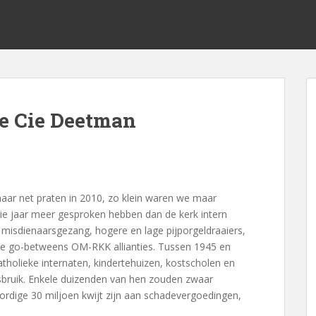
e Cie Deetman
ar net praten in 2010, zo klein waren we maar
rie jaar meer gesproken hebben dan de kerk intern
misdienaarsgezang, hogere en lage pijporgeldraaiers,
the go-betweens OM-RKK allianties. Tussen 1945 en
atholieke internaten, kindertehuizen, kostscholen en
sbruik. Enkele duizenden van hen zouden zwaar
slordige 30 miljoen kwijt zijn aan schadevergoedingen,