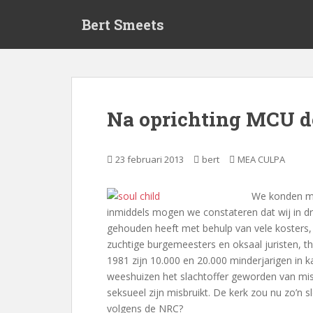
S
Bert Smeets
k
i
p
t
o
m
Na oprichting MCU d
a
i
n
23 februari 2013
bert
MEA CULPA
c
o
We konden ma
n
inmiddels mogen we constateren dat wij in d
t
gehouden heeft met behulp van vele kosters, 
e
zuchtige burgemeesters en oksaal juristen, 
n
1981 zijn 10.000 en 20.000 minderjarigen in k
t
weeshuizen het slachtoffer geworden van mi
seksueel zijn misbruikt. De kerk zou nu zo’n 
volgens de NRC?