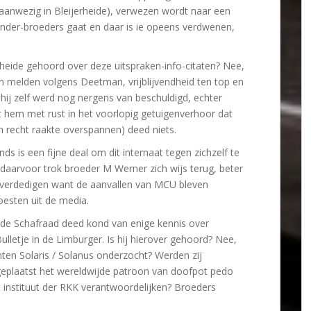
 aanwezig in Bleijerheide), verwezen wordt naar een
inder-broeders gaat en daar is ie opeens verdwenen,
rheide gehoord over deze uitspraken-info-citaten? Nee,
h melden volgens Deetman, vrijblijvendheid ten top en
hij zelf werd nog nergens van beschuldigd, echter
 hem met rust in het voorlopig getuigenverhoor dat
n recht raakte overspannen) deed niets.
ds is een fijne deal om dit internaat tegen zichzelf te
aarvoor trok broeder M Werner zich wijs terug, beter
 verdedigen want de aanvallen van MCU bleven
esten uit de media.
de Schafraad deed kond van enige kennis over
ulletje in de Limburger. Is hij hierover gehoord? Nee,
ten Solaris / Solanus onderzocht? Werden zij
eplaatst het wereldwijde patroon van doofpot pedo
dit instituut der RKK verantwoordelijken? Broeders