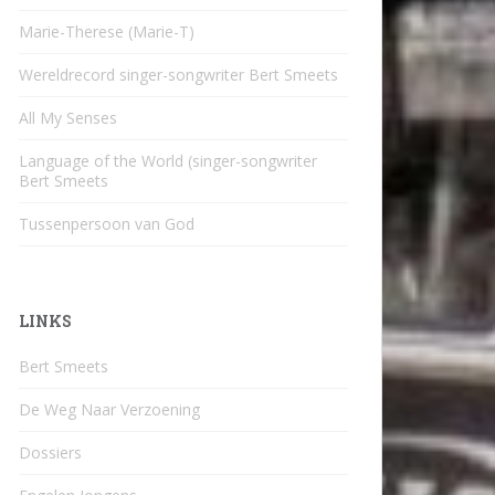
Marie-Therese (Marie-T)
Wereldrecord singer-songwriter Bert Smeets
All My Senses
Language of the World (singer-songwriter
Bert Smeets
Tussenpersoon van God
LINKS
Bert Smeets
De Weg Naar Verzoening
Dossiers