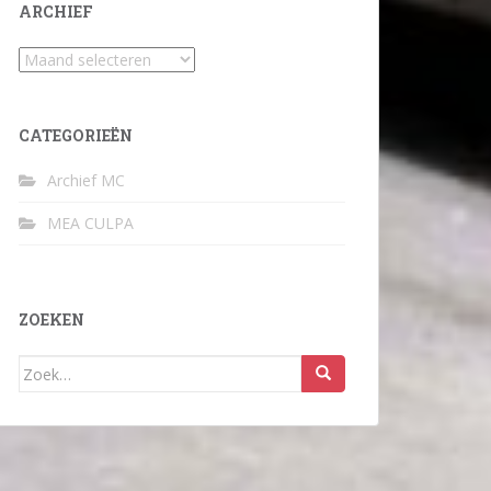
ARCHIEF
Archief
CATEGORIEËN
Archief MC
MEA CULPA
ZOEKEN
Zoek
naar: