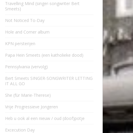
Travelling Mind (singer-songwriter Bert
Smeets)
Not Noticed To-Day
Hole and Corner album
KPN persterijen
Papa Hein Smeets (een katholieke dood)
Pennsylvania (vervolg)
Bert Smeets SINGER-SONGWRITER LETTING
IT ALL GO
She (für Marie-Therese)
Vrije Progressieve Jongeren
Heb u ook al een nieuw / oud (doof)potje
Excecution Day