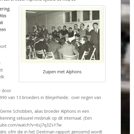
ering,
 Was
ak
een
port
e
et
Zuipen met Alphons
elk
e door
990 van 13 broeders in Bleijerheide; over negen van
Gerrie Schobben, alias broeder Alphons in een
enning seksueel misbruik op dit internaat. (Een
utube.com/watch?v=6sJ7q3ZsY7w
andric ofm die in het Deetman rapport genoemd wordt