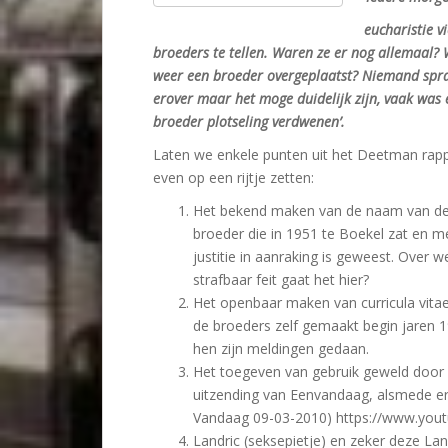
eucharistie vi
broeders te tellen. Waren ze er nog allemaal?
weer een broeder overgeplaatst? Niemand spr
erover maar het moge duidelijk zijn, vaak was 
broeder plotseling verdwenen’.
Laten we enkele punten uit het Deetman rap
even op een rijtje zetten:
Het bekend maken van de naam van d
broeder die in 1951 te Boekel zat en m
justitie in aanraking is geweest. Over w
strafbaar feit gaat het hier?
Het openbaar maken van curricula vita
de broeders zelf gemaakt begin jaren 1
hen zijn meldingen gedaan.
Het toegeven van gebruik geweld door 
uitzending van Eenvandaag, alsmede erk
Vandaag 09-03-2010) https://www.yo
Landric (seksepietje) en zeker deze L