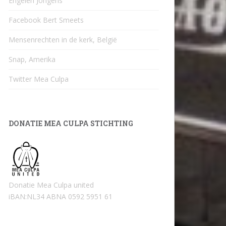
Engelen Jongens
Facebook Bert Smeets
Mensenrechten in de kerk, België
Snap, Amerika
Twitter Mea Culpa
DONATIE MEA CULPA STICHTING
Donatie Mea Culpa united
iBAN:NL34 ABNA 0592 5951 61