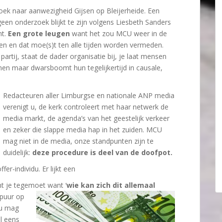
ek naar aanwezigheid Gijsen op Bleijerheide. Een
een onderzoek blijkt te zijn volgens Liesbeth Sanders
nt.
Een grote leugen
want het zou MCU weer in de
gen en dat moe(s)t ten alle tijden worden vermeden.
partij, staat de dader organisatie bij, je laat mensen
enen maar dwarsboomt hun tegelijkertijd in causale,
Redacteuren aller Limburgse en nationale ANP media
verenigt u, de kerk controleert met haar netwerk de
media markt, de agenda’s van het geestelijk verkeer
en zeker die slappe media hap in het zuiden. MCU
mag niet in de media, onze standpunten zijn te
duidelijk:
deze procedure is deel van de doofpot.
er-individu. Er lijkt een
t je tegemoet want ‘
wie
kan zich dit allemaal
 puur op
du mag
el eens