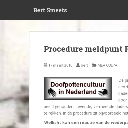
S
Bert Smeets
k
i
p
t
o
m
Procedure meldpunt 
a
i
n
17 maart 2016
bert
MEA CULPA
c
o
De pr
n
eenzi
t
dader
e
door
n
beeld gehouden. Levende, vermeende daders w
t
te rekken. In de procedure zit bijvoorbeeld het 
‘
Wellicht kan een reactie van de wederpar