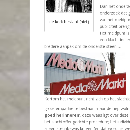
Dan het onderzo
onderzoek dat g
van het meldpu
de kerk bestaat (niet)
publiciteit bren
Het meldpunt is 
een klacht indi
bredere aanpak om de onderste steen….
Kortom het meldpunt richt zich op het slachtoff
grote empathie te bestaan maar de nep walm
goed herinneren
‘, deze waas ligt over deze
het slachtoffer gerichte procedure; het indivi
alleen steunbewijs krijgen (en dat wordt je w