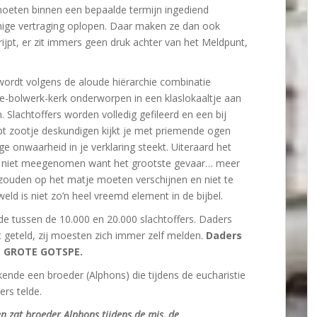
 moeten binnen een bepaalde termijn ingediend
ige vertraging oplopen. Daar maken ze dan ook
ijpt, er zit immers geen druk achter van het Meldpunt,
 wordt volgens de aloude hiërarchie combinatie
tie-bolwerk-kerk onderworpen in een klaslokaaltje aan
 Slachtoffers worden volledig gefileerd en een bij
pt zootje deskundigen kijkt je met priemende ogen
ge onwaarheid in je verklaring steekt. Uiteraard het
 niet meegenomen want het grootste gevaar… meer
 zouden op het matje moeten verschijnen en niet te
eld is niet zo’n heel vreemd element in de bijbel.
e tussen de 10.000 en 20.000 slachtoffers. Daders
 geteld, zij moesten zich immer zelf melden.
Daders
N GROTE GOTSPE.
kende een broeder (Alphons) die tijdens de eucharistie
ers telde.
n zat broeder Alphons tijdens de mis, de