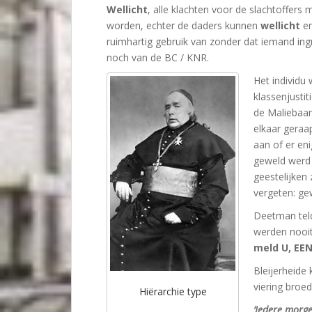
Wellicht
, alle klachten voor de slachtoffers
worden, echter de daders kunnen
wellicht
en
ruimhartig gebruik van zonder dat iemand ingr
noch van de BC / KNR.
Het individu
klassenjusti
de Maliebaan.
elkaar geraa
aan of er eni
geweld werd
geestelijken
vergeten: gew
Deetman teld
werden nooit
meld U, EE
Bleijerheide 
viering broed
Hiërarchie type
‘Iedere morge