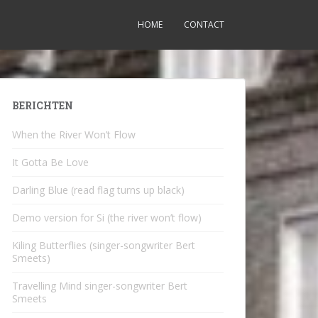
HOME
CONTACT
BERICHTEN
When the River Won’t Flow
It Gotta Be Love
Darling Blue (read flag turns up black)
Demo version for Si (the river won’t flow)
Kiling Butterflies (singer-songwriter Bert
Smeets)
Travelling Mind singer-songwriter Bert
Smeets