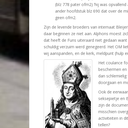
(blz 778 pater ofm2) ‘hij was opvallend
ander hoofdstuk blz 690 dat over de m
geen ofm2.
Zijn de levende broeders van internaat Bleije
daar beginnen ze niet aan. Alphons moest zic
dat heeft de Funs uiteraard niet gedaan want 
schuldig verzuim werd genegeerd. Het OM liet
wij aanspanden, en de kerk, meldpunt (hulp e
Het coulance fon
beschermen en d
dan schlemielig
doorgaan en mo
Ook de eerwaar
seksepietje en B
zijn de documen
misschien overg
activiteiten in 
tellen?