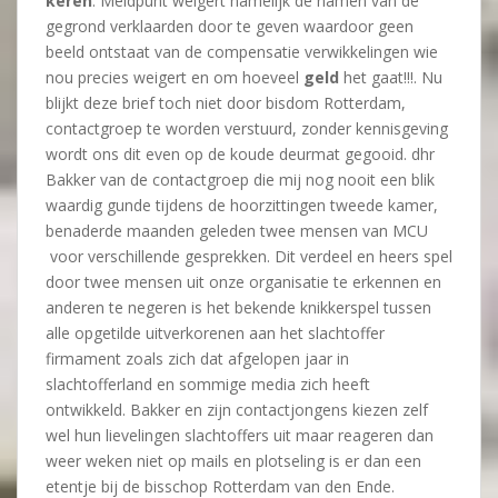
keren
. Meldpunt weigert namelijk de namen van de
gegrond verklaarden door te geven waardoor geen
beeld ontstaat van de compensatie verwikkelingen wie
nou precies weigert en om hoeveel
geld
het gaat!!!. Nu
blijkt deze brief toch niet door bisdom Rotterdam,
contactgroep te worden verstuurd, zonder kennisgeving
wordt ons dit even op de koude deurmat gegooid. dhr
Bakker van de contactgroep die mij nog nooit een blik
waardig gunde tijdens de hoorzittingen tweede kamer,
benaderde maanden geleden twee mensen van MCU
voor verschillende gesprekken. Dit verdeel en heers spel
door twee mensen uit onze organisatie te erkennen en
anderen te negeren is het bekende knikkerspel tussen
alle opgetilde uitverkorenen aan het slachtoffer
firmament zoals zich dat afgelopen jaar in
slachtofferland en sommige media zich heeft
ontwikkeld. Bakker en zijn contactjongens kiezen zelf
wel hun lievelingen slachtoffers uit maar reageren dan
weer weken niet op mails en plotseling is er dan een
etentje bij de bisschop Rotterdam van den Ende.