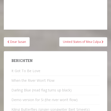
Bericht
Dear Susan
United States of Mea Culpa
navigatie
BERICHTEN
It Got To Be Love
When the River Won’t Flow
Darling Blue (read flag turns up black)
Demo version for Si (the river won’t flow)
Kiling Butterflies (singer-songwriter Bert Smeets)