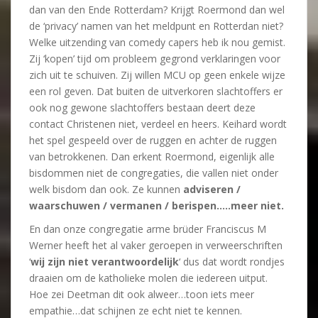
dan van den Ende Rotterdam? Krijgt Roermond dan wel
de ‘privacy’ namen van het meldpunt en Rotterdan niet?
Welke uitzending van comedy capers heb ik nou gemist.
Zij ‘kopen’ tijd om probleem gegrond verklaringen voor
zich uit te schuiven. Zij willen MCU op geen enkele wijze
een rol geven. Dat buiten de uitverkoren slachtoffers er
ook nog gewone slachtoffers bestaan deert deze
contact Christenen niet, verdeel en heers. Keihard wordt
het spel gespeeld over de ruggen en achter de ruggen
van betrokkenen. Dan erkent Roermond, eigenlijk alle
bisdommen niet de congregaties, die vallen niet onder
welk bisdom dan ook. Ze kunnen
adviseren /
waarschuwen / vermanen / berispen…..meer niet.
En dan onze congregatie arme brüder Franciscus M
Werner heeft het al vaker geroepen in verweerschriften
‘
wij zijn niet verantwoordelijk
‘ dus dat wordt rondjes
draaien om de katholieke molen die iedereen uitput.
Hoe zei Deetman dit ook alweer…toon iets meer
empathie…dat schijnen ze echt niet te kennen.