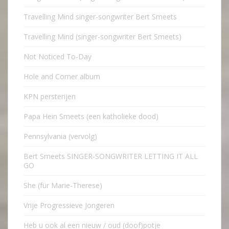
Travelling Mind singer-songwriter Bert Smeets
Travelling Mind (singer-songwriter Bert Smeets)
Not Noticed To-Day
Hole and Corner album
KPN persterijen
Papa Hein Smeets (een katholieke dood)
Pennsylvania (vervolg)
Bert Smeets SINGER-SONGWRITER LETTING IT ALL
GO
She (für Marie-Therese)
Vrije Progressieve Jongeren
Heb u ook al een nieuw / oud (doof)potje