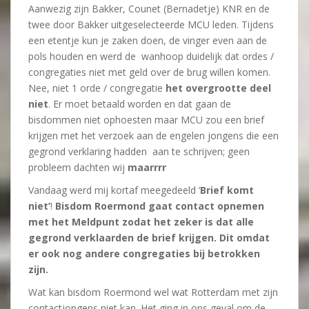
Aanwezig zijn Bakker, Counet (Bernadetje) KNR en de
twee door Bakker uitgeselecteerde MCU leden. Tijdens
een etentje kun je zaken doen, de vinger even aan de
pols houden en werd de wanhoop duidelijk dat ordes /
congregaties niet met geld over de brug willen komen.
Nee, niet 1 orde / congregatie
het overgrootte deel
niet
. Er moet betaald worden en dat gaan de
bisdommen niet ophoesten maar MCU zou een brief
krijgen met het verzoek aan de engelen jongens die een
gegrond verklaring hadden aan te schrijven; geen
probleem dachten wij
maarrrr
Vandaag werd mij kortaf meegedeeld ‘
Brief komt
niet’
!
Bisdom Roermond gaat contact opnemen
met het Meldpunt zodat het zeker is dat alle
gegrond verklaarden de brief krijgen. Dit omdat
er ook nog andere congregaties bij betrokken
zijn.
Wat kan bisdom Roermond wel wat Rotterdam met zijn
contactjongens niet kan. Het ging in ons geval om de