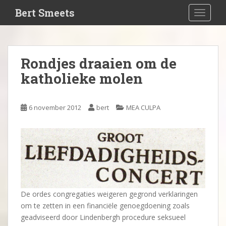
S
Bert Smeets
TOGGLE
k
i
p
t
Rondjes draaien om de
o
katholieke molen
m
a
i
6 november 2012
bert
MEA CULPA
n
c
o
n
t
e
n
t
De ordes congregaties weigeren gegrond verklaringen
om te zetten in een financiële genoegdoening zoals
geadviseerd door Lindenbergh procedure seksueel