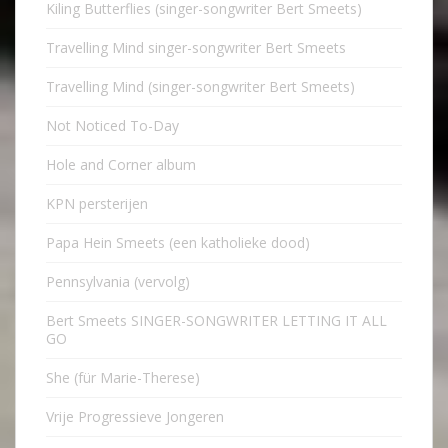
Kiling Butterflies (singer-songwriter Bert Smeets)
Travelling Mind singer-songwriter Bert Smeets
Travelling Mind (singer-songwriter Bert Smeets)
Not Noticed To-Day
Hole and Corner album
KPN persterijen
Papa Hein Smeets (een katholieke dood)
Pennsylvania (vervolg)
Bert Smeets SINGER-SONGWRITER LETTING IT ALL
GO
She (für Marie-Therese)
Vrije Progressieve Jongeren