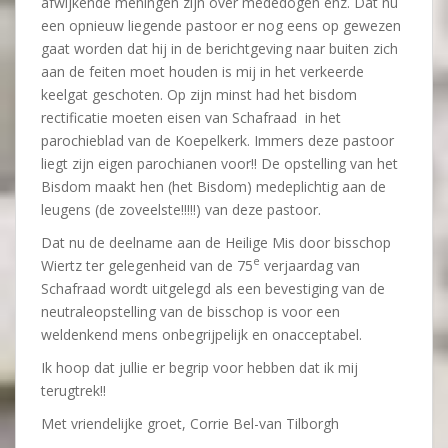
afwijkende meningen zijn over mededogen enz. Dat nu
een opnieuw liegende pastoor er nog eens op gewezen
gaat worden dat hij in de berichtgeving naar buiten zich
aan de feiten moet houden is mij in het verkeerde
keelgat geschoten. Op zijn minst had het bisdom
rectificatie moeten eisen van Schafraad in het
parochieblad van de Koepelkerk. Immers deze pastoor
liegt zijn eigen parochianen voor!! De opstelling van het
Bisdom maakt hen (het Bisdom) medeplichtig aan de
leugens (de zoveelste!!!!!) van deze pastoor.
Dat nu de deelname aan de Heilige Mis door bisschop
e
Wiertz ter gelegenheid van de 75
verjaardag van
Schafraad wordt uitgelegd als een bevestiging van de
neutraleopstelling van de bisschop is voor een
weldenkend mens onbegrijpelijk en onacceptabel.
Ik hoop dat jullie er begrip voor hebben dat ik mij
terugtrek!!
Met vriendelijke groet, Corrie Bel-van Tilborgh