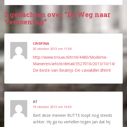
3 gedachten over “De Weg naar
Verzoening”
CRISPINA
20 oktober 2013 om 11:04
http://www.trouw.nl/tr/nl/4480/Moderne-
Manieren/article/detail/3527016/2013/10/14/
De-beste-van-Beatrijs-De-caviakiller.dhtml
AT
19 oktober 2013 om 16:05
Bert deze meneer RUTTE loopt nog steeds
achter. Hij ga nu vertellen tegen Jan dat hij