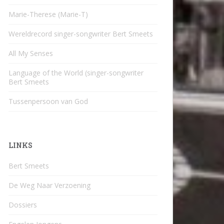
Marie-Therese (Marie-T)
Wereldrecord singer-songwriter Bert Smeets
All My Senses
Language of the World (singer-songwriter
Bert Smeets
Tussenpersoon van God
LINKS
Bert Smeets
De Weg Naar Verzoening
Dossiers