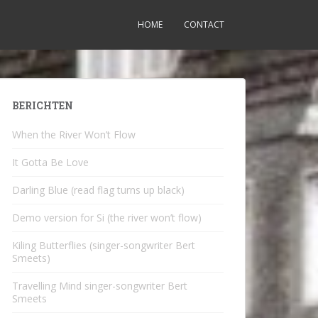
HOME
CONTACT
BERICHTEN
When the River Won’t Flow
It Gotta Be Love
Darling Blue (read flag turns up black)
Demo version for Si (the river won’t flow)
Kiling Butterflies (singer-songwriter Bert
Smeets)
Travelling Mind singer-songwriter Bert
Smeets