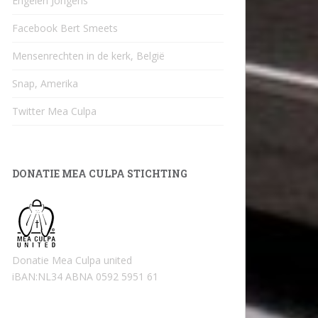
Engelen Jongens
Facebook Bert Smeets
Mensenrechten in de kerk, België
Snap, Amerika
Twitter Mea Culpa
DONATIE MEA CULPA STICHTING
Donatie Mea Culpa united
iBAN:NL34 ABNA 0592 5951 61