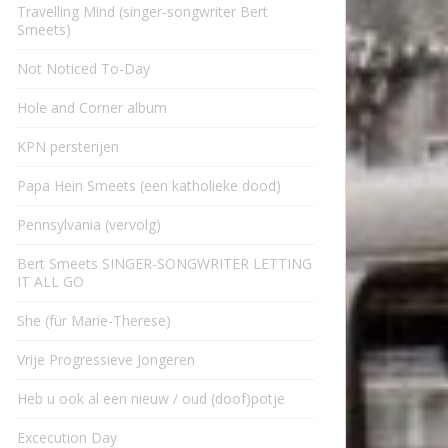
Travelling Mind (singer-songwriter Bert
Smeets)
Not Noticed To-Day
Hole and Corner album
KPN persterijen
Papa Hein Smeets (een katholieke dood)
Pennsylvania (vervolg)
Bert Smeets SINGER-SONGWRITER LETTING
IT ALL GO
She (für Marie-Therese)
Vrije Progressieve Jongeren
Heb u ook al een nieuw / oud (doof)potje
Excecution Day