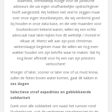
klaarheid, onmiddellijk inzage voor de juridische
adviseurs die uw eigen onafhankelijke opdrachtgever
heeft aangesteld. Wij hebben niet veel te zeggen maar
over onze eigen steunbewijzen, die wij verdomd goed
bij houden in onze data base, en die vele maanden voor
Snurkenboom bekend waren, willen wij een echte
advocaat naar laten kijken hoe dit wettelijk / moreel in
elkaar zit. Wiertz wilt aan zijn post-christmas
winterslaapje beginnen maar die willen we nog even
wakker houden om zijn belofte waar te maken: ‘dat hij
nog liever aftreedt voor hij een van zijn priesters
verloochent’.
Vroeger of later, sooner or later one of us must know,
zullen de feiten boven water komen, gaat dit lukken in
zes dagen
Selectieve straf expedities en geblokkeerde
solidariteit
Dank voor alle solidariteit om naast het rumoer rond
Sturkenboom, ook de verdwenen steunbewijzen bij de