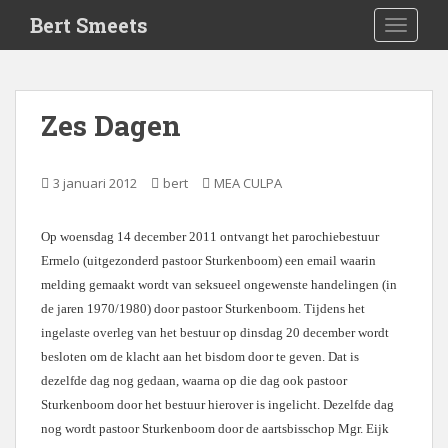
S
Bert Smeets
TOGGLE
k
i
p
t
Zes Dagen
o
m
a
3 januari 2012
bert
MEA CULPA
i
n
Op woensdag 14 december 2011 ontvangt het parochiebestuur
c
Ermelo (uitgezonderd pastoor Sturkenboom) een email waarin
o
n
melding gemaakt wordt van seksueel ongewenste handelingen (in
t
de jaren 1970/1980) door pastoor Sturkenboom. Tijdens het
e
ingelaste overleg van het bestuur op dinsdag 20 december wordt
n
besloten om de klacht aan het bisdom door te geven. Dat is
t
dezelfde dag nog gedaan, waarna op die dag ook pastoor
Sturkenboom door het bestuur hierover is ingelicht. Dezelfde dag
nog wordt pastoor Sturkenboom door de aartsbisschop Mgr. Eijk