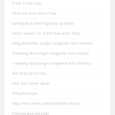
It Got To Be Love
When the River Won’t Flow
Darling Blue (read flag turns up black)
Demo version for Si (the river won’t flow)
Kiling Butterflies (singer-songwriter Bert Smeets)
Travelling Mind singer-songwriter Bert Smeets
Travelling Mind (singer-songwriter Bert Smeets)
Not Noticed To-Day
Hole and Corner album
KPN persterijen
Papa Hein Smeets (een katholieke dood)
Pennsylvania (vervolg)