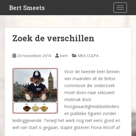
S
Bert Smeets
TOGGLE
k
i
p
t
Zoek de verschillen
o
m
a
20 november 2014
bert
MEA CULPA
i
n
Voor de tweede keer binnen
c
vier maanden zit de Britse
o
commissie die onderzoek
n
moet doen naar seksueel
t
misbruik door
e
hoogwaardigheidsbekleders
n
en publieke figuren zonder
t
leidinggevende. Terwijl het werk nog niet eens goed en
wel van start is gegaan, stapte gisteren Fiona Woolf af.