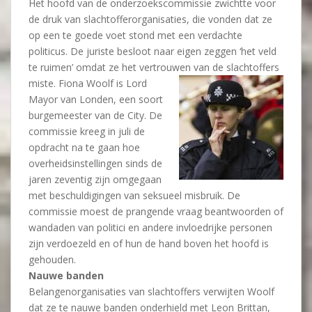
Het hoofd van de onderzoekscommissie zwichtte voor
de druk van slachtofferorganisaties, die vonden dat ze
op een te goede voet stond met een verdachte
politicus. De juriste besloot naar eigen zeggen ‘het veld
te ruimen’ omdat ze het vertrouwe
n van de slachtoffers
miste. Fiona Woolf is Lord
Mayor van Londen, een soort
burgemeester van de City. De
commissie kreeg in juli de
opdracht na te gaan hoe
overheidsinstellingen sinds de
jaren zeventig zijn omgegaan
met beschuldigingen van seksueel misbruik. De
commissie moest de prangende vraag beantwoorden of
wandaden van politici en andere invloedrijke personen
zijn verdoezeld en of hun de hand boven het hoofd is
gehouden.
Nauwe banden
Belangenorganisaties van slachtoffers verwijten Woolf
dat ze te nauwe banden onderhield met Leon Brittan,