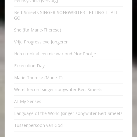
Pennsylvania (vervolg)
Bert Smeets SINGER-SONGWRITER LETTING IT ALL
GO
She (für Marie-Therese)
Vrije Progressieve Jongeren
Heb u ook al een nieuw / oud (doof)potje
Excecution Day
Marie-Therese (Marie-T)
Wereldrecord singer-songwriter Bert Smeets
All My Senses
Language of the World (singer-songwriter Bert Smeets
Tussenpersoon van God