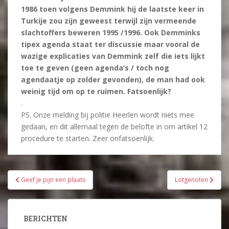
1986 toen volgens Demmink hij de laatste keer in
Turkije zou zijn geweest terwijl zijn vermeende
slachtoffers beweren 1995 /1996.
Ook Demminks
tipex agenda staat ter discussie maar vooral de
wazige explicaties van Demmink zelf die iets lijkt
toe te geven (geen agenda’s / toch nog
agendaatje op zolder gevonden), de man had ook
weinig tijd om op te ruimen. Fatsoenlijk?
.
PS. Onze melding bij politie Heerlen wordt niets mee
gedaan, en dit allemaal tegen de belofte in om artikel 12
procedure te starten. Zeer onfatsoenlijk.
Bericht
Geef je pijn een plaats
Lotgenoten
navigatie
BERICHTEN