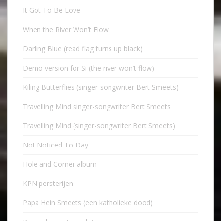
It Got To Be Love
When the River Won’t Flow
Darling Blue (read flag turns up black)
Demo version for Si (the river won’t flow)
Kiling Butterflies (singer-songwriter Bert Smeets)
Travelling Mind singer-songwriter Bert Smeets
Travelling Mind (singer-songwriter Bert Smeets)
Not Noticed To-Day
Hole and Corner album
KPN persterijen
Papa Hein Smeets (een katholieke dood)