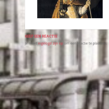
GEEF EEN REACTIE
Je moet
ingelogd zijn op
om een reactie te plaatsen.