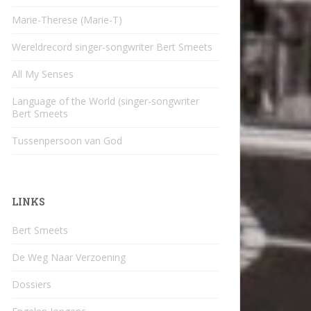
Marie-Therese (Marie-T)
Wereldrecord singer-songwriter Bert Smeets
All My Senses
Language of the World (singer-songwriter
Bert Smeets
Tussenpersoon van God
LINKS
Bert Smeets
De Weg Naar Verzoening
Dossiers