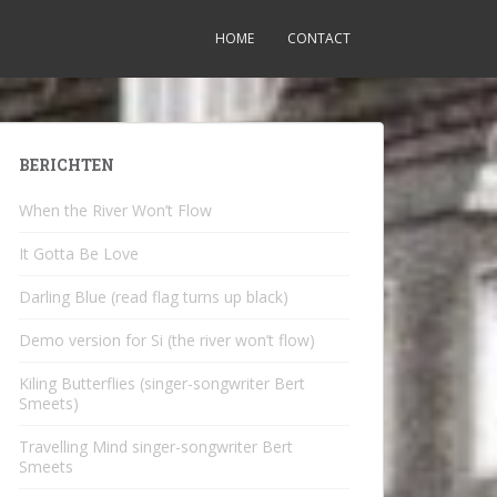
HOME
CONTACT
BERICHTEN
When the River Won’t Flow
It Gotta Be Love
Darling Blue (read flag turns up black)
Demo version for Si (the river won’t flow)
Kiling Butterflies (singer-songwriter Bert
Smeets)
Travelling Mind singer-songwriter Bert
Smeets