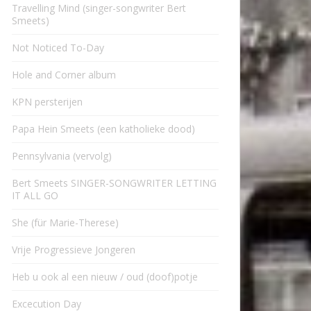
Travelling Mind (singer-songwriter Bert
Smeets)
Not Noticed To-Day
Hole and Corner album
KPN persterijen
Papa Hein Smeets (een katholieke dood)
Pennsylvania (vervolg)
Bert Smeets SINGER-SONGWRITER LETTING
IT ALL GO
She (für Marie-Therese)
Vrije Progressieve Jongeren
Heb u ook al een nieuw / oud (doof)potje
Excecution Day