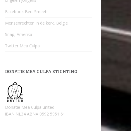
Engelen Jongens
Facebook Bert Smeets
Mensenrechten in de kerk, België
Snap, Amerika
Twitter Mea Culpa
DONATIE MEA CULPA STICHTING
Donatie Mea Culpa united
iBAN:NL34 ABNA 0592 5951 61