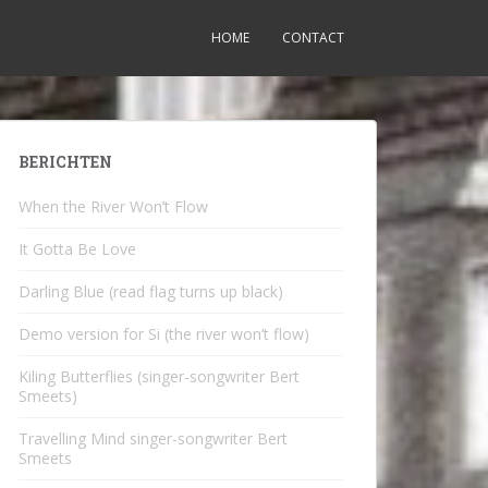
HOME
CONTACT
BERICHTEN
When the River Won’t Flow
It Gotta Be Love
Darling Blue (read flag turns up black)
Demo version for Si (the river won’t flow)
Kiling Butterflies (singer-songwriter Bert
Smeets)
Travelling Mind singer-songwriter Bert
Smeets