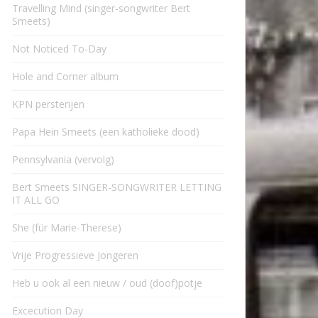
Travelling Mind (singer-songwriter Bert
Smeets)
Not Noticed To-Day
Hole and Corner album
KPN persterijen
Papa Hein Smeets (een katholieke dood)
Pennsylvania (vervolg)
Bert Smeets SINGER-SONGWRITER LETTING
IT ALL GO
She (für Marie-Therese)
Vrije Progressieve Jongeren
Heb u ook al een nieuw / oud (doof)potje
Excecution Day