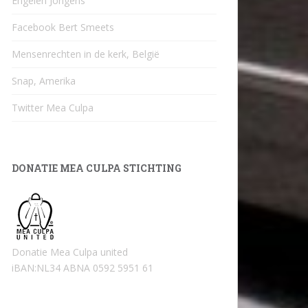
Engelen Jongens
Facebook Bert Smeets
Mensenrechten in de kerk, België
Snap, Amerika
Twitter Mea Culpa
DONATIE MEA CULPA STICHTING
Donatie Mea Culpa united
iBAN:NL34 ABNA 0592 5951 61