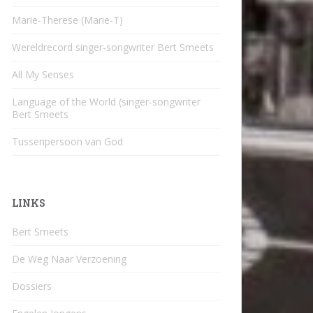
Marie-Therese (Marie-T)
Wereldrecord singer-songwriter Bert Smeets
All My Senses
Language of the World (singer-songwriter
Bert Smeets
Tussenpersoon van God
LINKS
Bert Smeets
De Weg Naar Verzoening
Dossiers