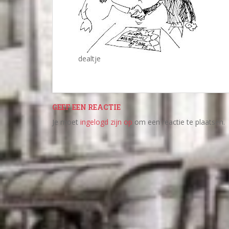
dealtje
GEEF EEN REACTIE
Je moet
ingelogd zijn op
om een reactie te plaatsen.