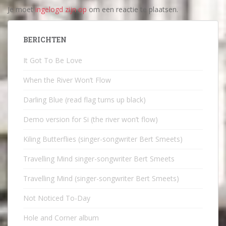
Je moet
ingelogd zijn op
om een reactie te plaatsen.
BERICHTEN
It Got To Be Love
When the River Won’t Flow
Darling Blue (read flag turns up black)
Demo version for Si (the river won’t flow)
Kiling Butterflies (singer-songwriter Bert Smeets)
Travelling Mind singer-songwriter Bert Smeets
Travelling Mind (singer-songwriter Bert Smeets)
Not Noticed To-Day
Hole and Corner album