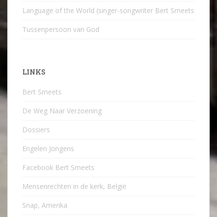
Language of the World (singer-songwriter Bert Smeets
Tussenpersoon van God
LINKS
Bert Smeets
De Weg Naar Verzoening
Dossiers
Engelen Jongens
Facebook Bert Smeets
Mensenrechten in de kerk, België
Snap, Amerika