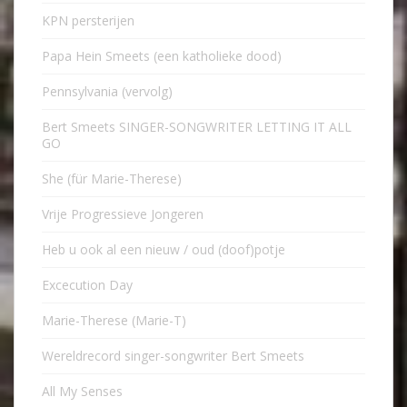
KPN persterijen
Papa Hein Smeets (een katholieke dood)
Pennsylvania (vervolg)
Bert Smeets SINGER-SONGWRITER LETTING IT ALL
GO
She (für Marie-Therese)
Vrije Progressieve Jongeren
Heb u ook al een nieuw / oud (doof)potje
Excecution Day
Marie-Therese (Marie-T)
Wereldrecord singer-songwriter Bert Smeets
All My Senses