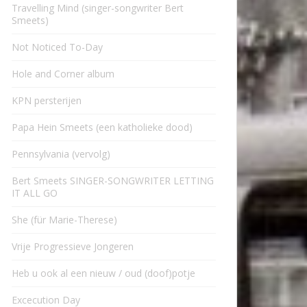
Travelling Mind (singer-songwriter Bert
Smeets)
Not Noticed To-Day
Hole and Corner album
KPN persterijen
Papa Hein Smeets (een katholieke dood)
Pennsylvania (vervolg)
Bert Smeets SINGER-SONGWRITER LETTING
IT ALL GO
She (für Marie-Therese)
Vrije Progressieve Jongeren
Heb u ook al een nieuw / oud (doof)potje
Excecution Day