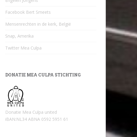
Engelen Jongens
Facebook Bert Smeets
Mensenrechten in de kerk, België
Snap, Amerika
Twitter Mea Culpa
DONATIE MEA CULPA STICHTING
Donatie Mea Culpa united
iBAN:NL34 ABNA 0592 5951 61