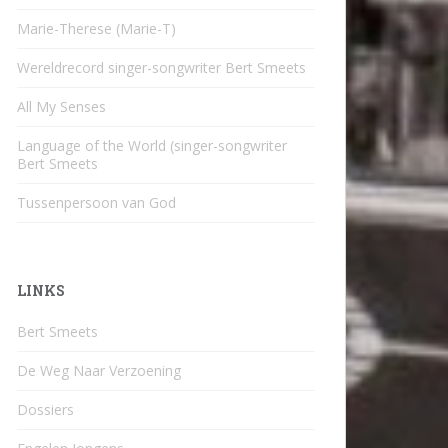
Marie-Therese (Marie-T)
Wereldrecord singer-songwriter Bert Smeets
All My Senses
Language of the World (singer-songwriter
Bert Smeets
Tussenpersoon van God
LINKS
Bert Smeets
De Weg Naar Verzoening
Dossiers