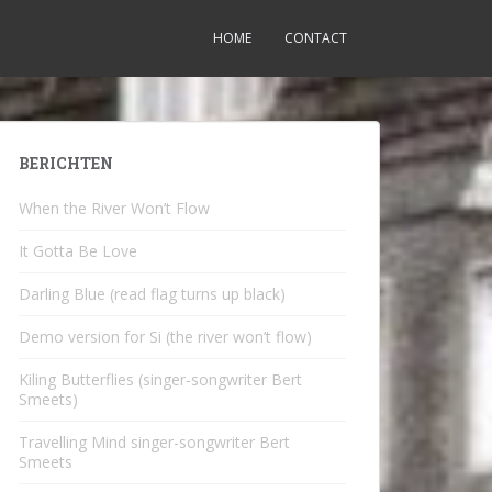
HOME
CONTACT
BERICHTEN
When the River Won’t Flow
It Gotta Be Love
Darling Blue (read flag turns up black)
Demo version for Si (the river won’t flow)
Kiling Butterflies (singer-songwriter Bert
Smeets)
Travelling Mind singer-songwriter Bert
Smeets