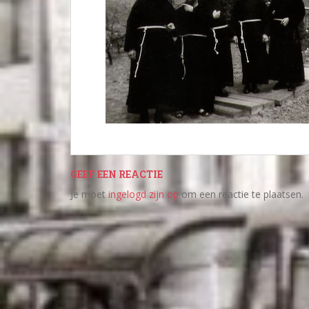
GEEF EEN REACTIE
Je moet
ingelogd zijn op
om een reactie te plaatsen.