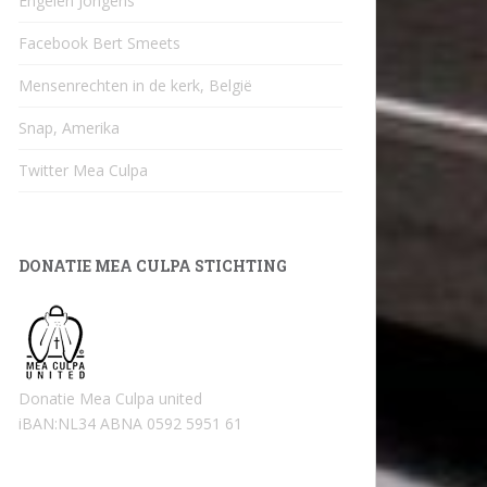
Engelen Jongens
Facebook Bert Smeets
Mensenrechten in de kerk, België
Snap, Amerika
Twitter Mea Culpa
DONATIE MEA CULPA STICHTING
Donatie Mea Culpa united
iBAN:NL34 ABNA 0592 5951 61