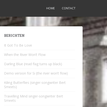
HOME
CONTACT
BERICHTEN
It Got To Be Love
When the River Won’t Flow
Darling Blue (read flag turns up black)
Demo version for Si (the river won’t flow)
Kiling Butterflies (singer-songwriter Bert
Smeets)
Travelling Mind singer-songwriter Bert
Smeets