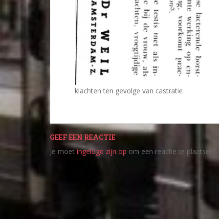
klachten ten gevolge van castratie
GEEF EEN REACTIE
Je moet
ingelogd zijn op
om een reactie te plaatsen.