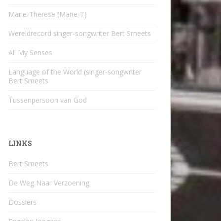
Marie-Therese (Marie-T)
Wereldrecord singer-songwriter Bert Smeets
All My Senses
Language of the World (singer-songwriter
Bert Smeets
Tussenpersoon van God
LINKS
Bert Smeets
De Weg Naar Verzoening
Dossiers