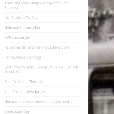
Travelling Mind (singer-songwriter Bert
Smeets)
Not Noticed To-Day
Hole and Corner album
KPN persterijen
Papa Hein Smeets (een katholieke dood)
Pennsylvania (vervolg)
Bert Smeets SINGER-SONGWRITER LETTING
IT ALL GO
She (für Marie-Therese)
Vrije Progressieve Jongeren
Heb u ook al een nieuw / oud (doof)potje
Excecution Day