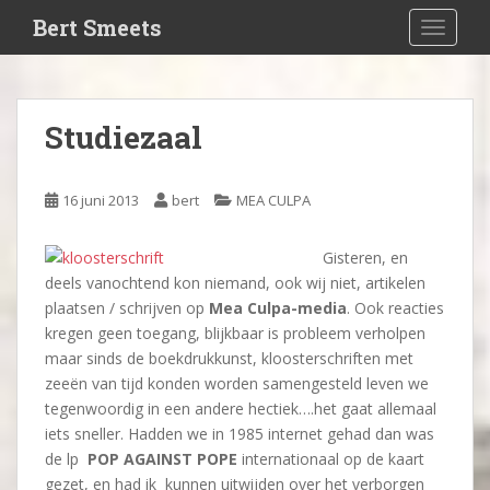
S
Bert Smeets
TOGGLE
k
i
p
t
Studiezaal
o
m
a
16 juni 2013
bert
MEA CULPA
i
n
Gisteren, en
c
deels vanochtend kon niemand, ook wij niet, artikelen
o
plaatsen / schrijven op
Mea Culpa-media
. Ook reacties
n
kregen geen toegang, blijkbaar is probleem verholpen
t
maar sinds de boekdrukkunst, kloosterschriften met
e
zeeën van tijd konden worden samengesteld leven we
n
tegenwoordig in een andere hectiek….het gaat allemaal
t
iets sneller. Hadden we in 1985 internet gehad dan was
de lp
POP AGAINST POPE
internationaal op de kaart
gezet, en had ik kunnen uitwijden over het verborgen