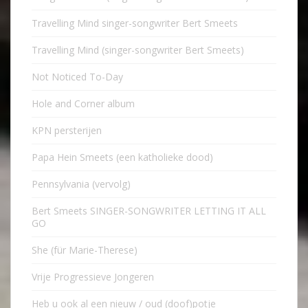
Travelling Mind singer-songwriter Bert Smeets
Travelling Mind (singer-songwriter Bert Smeets)
Not Noticed To-Day
Hole and Corner album
KPN persterijen
Papa Hein Smeets (een katholieke dood)
Pennsylvania (vervolg)
Bert Smeets SINGER-SONGWRITER LETTING IT ALL
GO
She (für Marie-Therese)
Vrije Progressieve Jongeren
Heb u ook al een nieuw / oud (doof)potje