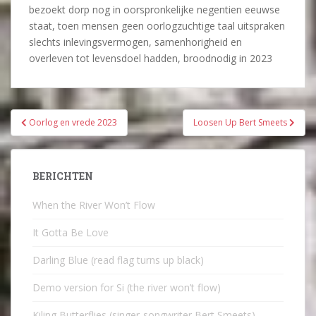
bezoekt dorp nog in oorspronkelijke negentien eeuwse
staat, toen mensen geen oorlogzuchtige taal uitspraken
slechts inlevingsvermogen, samenhorigheid en
overleven tot levensdoel hadden, broodnodig in 2023
Bericht
Oorlog en vrede 2023
Loosen Up Bert Smeets
navigatie
BERICHTEN
When the River Won’t Flow
It Gotta Be Love
Darling Blue (read flag turns up black)
Demo version for Si (the river won’t flow)
Kiling Butterflies (singer-songwriter Bert Smeets)