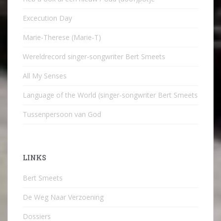
Excecution Day
Marie-Therese (Marie-T)
Wereldrecord singer-songwriter Bert Smeets
All My Senses
Language of the World (singer-songwriter Bert Smeets
Tussenpersoon van God
LINKS
Bert Smeets
De Weg Naar Verzoening
Dossiers