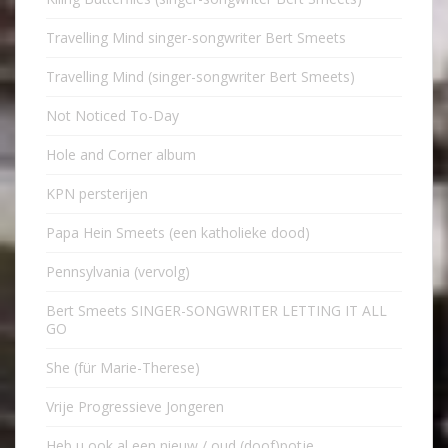
Travelling Mind singer-songwriter Bert Smeets
Travelling Mind (singer-songwriter Bert Smeets)
Not Noticed To-Day
Hole and Corner album
KPN persterijen
Papa Hein Smeets (een katholieke dood)
Pennsylvania (vervolg)
Bert Smeets SINGER-SONGWRITER LETTING IT ALL
GO
She (für Marie-Therese)
Vrije Progressieve Jongeren
Heb u ook al een nieuw / oud (doof)potje