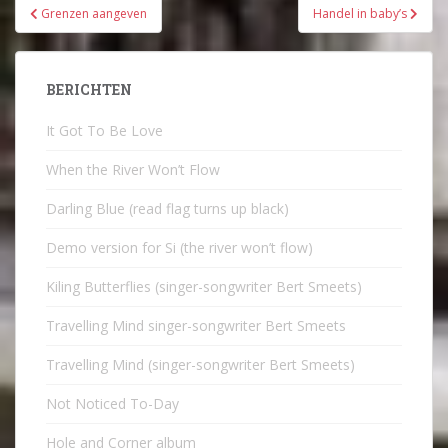
Bericht
Grenzen aangeven
Handel in baby’s
navigatie
BERICHTEN
It Got To Be Love
When the River Won’t Flow
Darling Blue (read flag turns up black)
Demo version for Si (the river won’t flow)
Kiling Butterflies (singer-songwriter Bert Smeets)
Travelling Mind singer-songwriter Bert Smeets
Travelling Mind (singer-songwriter Bert Smeets)
Not Noticed To-Day
Hole and Corner album