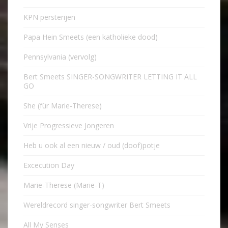
KPN persterijen
Papa Hein Smeets (een katholieke dood)
Pennsylvania (vervolg)
Bert Smeets SINGER-SONGWRITER LETTING IT ALL
GO
She (für Marie-Therese)
Vrije Progressieve Jongeren
Heb u ook al een nieuw / oud (doof)potje
Excecution Day
Marie-Therese (Marie-T)
Wereldrecord singer-songwriter Bert Smeets
All My Senses