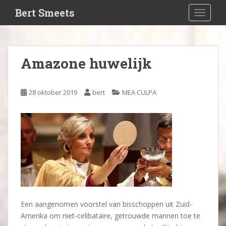
S
Bert Smeets
TOGGLE
k
i
p
t
Amazone huwelijk
o
m
a
28 oktober 2019
bert
MEA CULPA
i
n
c
o
n
t
e
n
t
Een aangenomen voorstel van bisschoppen uit Zuid-
Amerika om niet-celibataire, getrouwde mannen toe te