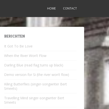
HOME
CONTACT
BERICHTEN
It Got To Be Love
When the River Won’t Flow
Darling Blue (read flag turns up black)
Demo version for Si (the river won’t flow)
Kiling Butterflies (singer-songwriter Bert
Smeets)
Travelling Mind singer-songwriter Bert
Smeets