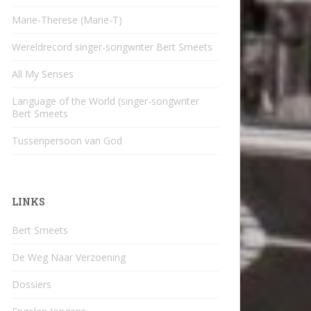
Marie-Therese (Marie-T)
Wereldrecord singer-songwriter Bert Smeets
All My Senses
Language of the World (singer-songwriter
Bert Smeets
Tussenpersoon van God
LINKS
Bert Smeets
De Weg Naar Verzoening
Dossiers