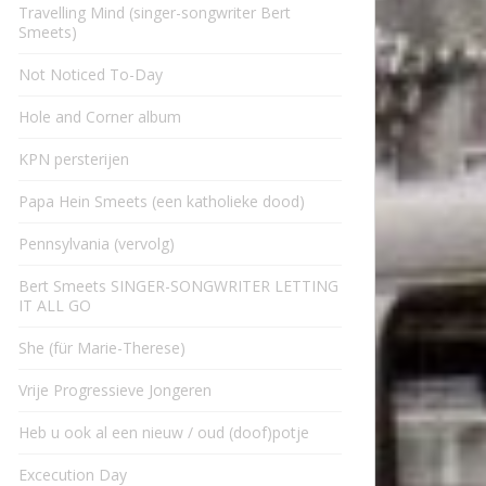
Travelling Mind (singer-songwriter Bert
Smeets)
Not Noticed To-Day
Hole and Corner album
KPN persterijen
Papa Hein Smeets (een katholieke dood)
Pennsylvania (vervolg)
Bert Smeets SINGER-SONGWRITER LETTING
IT ALL GO
She (für Marie-Therese)
Vrije Progressieve Jongeren
Heb u ook al een nieuw / oud (doof)potje
Excecution Day