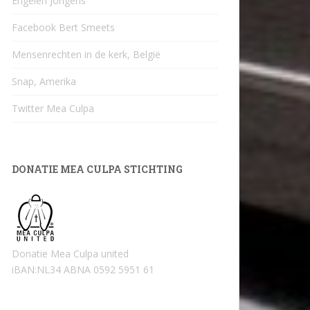
Engelen Jongens
Facebook Bert Smeets
Mensenrechten in de kerk, België
Snap, Amerika
Twitter Mea Culpa
DONATIE MEA CULPA STICHTING
Donatie Mea Culpa united
iBAN:NL34 ABNA 0592 5951 61