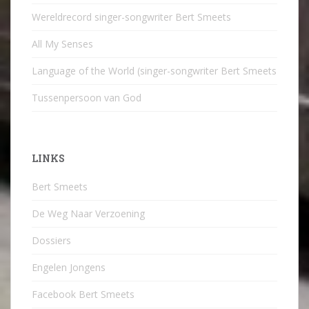
Wereldrecord singer-songwriter Bert Smeets
All My Senses
Language of the World (singer-songwriter Bert Smeets
Tussenpersoon van God
LINKS
Bert Smeets
De Weg Naar Verzoening
Dossiers
Engelen Jongens
Facebook Bert Smeets