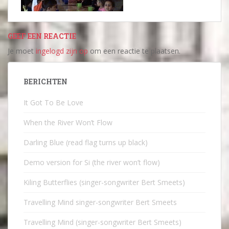
GEEF EEN REACTIE
Je moet
ingelogd zijn op
om een reactie te plaatsen.
BERICHTEN
It Got To Be Love
When the River Won’t Flow
Darling Blue (read flag turns up black)
Demo version for Si (the river won’t flow)
Kiling Butterflies (singer-songwriter Bert Smeets)
Travelling Mind singer-songwriter Bert Smeets
Travelling Mind (singer-songwriter Bert Smeets)