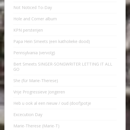
Not Noticed To-Day
Hole and Corner album
KPN persterijen
Papa Hein Smeets (een katholieke dood)
Pennsylvania (vervolg)
Bert Smeets SINGER-SONGWRITER LETTING IT ALL
GO
She (für Marie-Therese)
Vrije Progressieve Jongeren
Heb u ook al een nieuw / oud (doof)potje
Excecution Day
Marie-Therese (Marie-T)