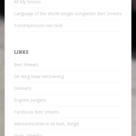
All My Senses
Language of the World (singer-songwriter Bert Smeets
Tussenpersoon van God
LINKS
Bert Smeets
De Weg Naar Verzoening
Dossiers
Engelen Jongens
Facebook Bert Smeets
Mensenrechten in de kerk, België
Snap, Amerika