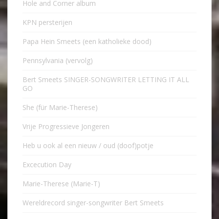
Hole and Corner album
KPN persterijen
Papa Hein Smeets (een katholieke dood)
Pennsylvania (vervolg)
Bert Smeets SINGER-SONGWRITER LETTING IT ALL
GO
She (für Marie-Therese)
Vrije Progressieve Jongeren
Heb u ook al een nieuw / oud (doof)potje
Excecution Day
Marie-Therese (Marie-T)
Wereldrecord singer-songwriter Bert Smeets