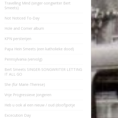
Travelling Mind (singer-songwriter Bert
Smeets)
Not Noticed To-Day
Hole and Corner album
KPN persterijen
Papa Hein Smeets (een katholieke dood)
Pennsylvania (vervolg)
Bert Smeets SINGER-SONGWRITER LETTING
IT ALL GO
She (für Marie-Therese)
Vrije Progressieve Jongeren
Heb u ook al een nieuw / oud (doof)potje
Excecution Day