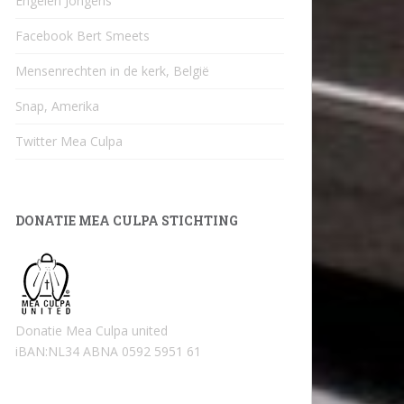
Engelen Jongens
Facebook Bert Smeets
Mensenrechten in de kerk, België
Snap, Amerika
Twitter Mea Culpa
DONATIE MEA CULPA STICHTING
Donatie Mea Culpa united
iBAN:NL34 ABNA 0592 5951 61