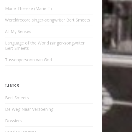
Marie-Therese (Marie-T)
Wereldrecord singer-songwriter Bert Smeets
All My Senses
Language of the World (singer-songwriter
Bert Smeets
Tussenpersoon van God
LINKS
Bert Smeets
De Weg Naar Verzoening
Dossiers