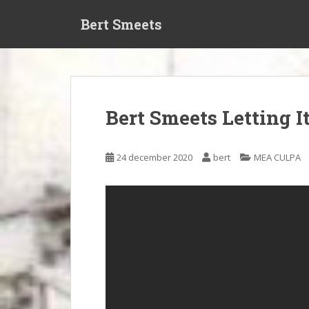
S
Bert Smeets
k
i
p
t
o
m
Bert Smeets Letting It
a
i
n
24 december 2020
bert
MEA CULPA
c
o
n
t
e
n
t