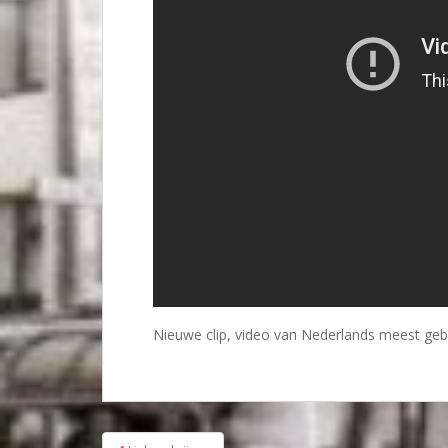
Nieuwe clip, video van Nederlands meest geb
Bericht