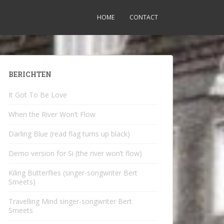
HOME
CONTACT
BERICHTEN
It Got To Be Love
When the River Won’t Flow
Darling Blue (read flag turns up black)
Demo version for Si (the river won’t flow)
Kiling Butterflies (singer-songwriter Bert
Smeets)
Travelling Mind singer-songwriter Bert
Smeets