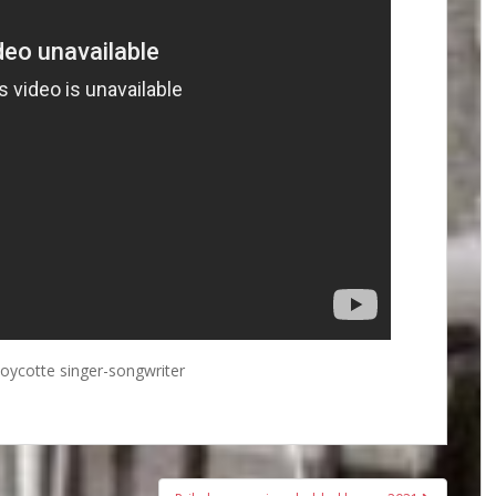
oycotte singer-songwriter