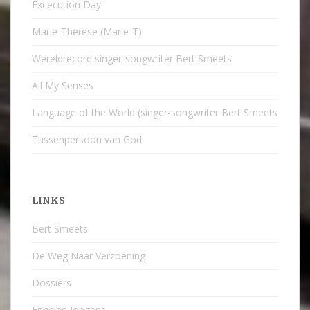
Excecution Day
Marie-Therese (Marie-T)
Wereldrecord singer-songwriter Bert Smeets
All My Senses
Language of the World (singer-songwriter Bert Smeets
Tussenpersoon van God
LINKS
Bert Smeets
De Weg Naar Verzoening
Dossiers
Engelen Jongens