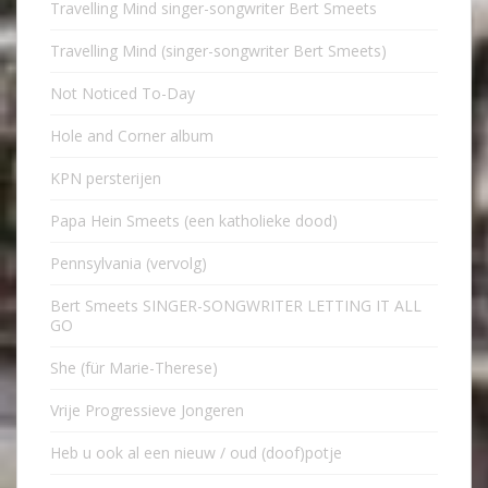
Travelling Mind singer-songwriter Bert Smeets
Travelling Mind (singer-songwriter Bert Smeets)
Not Noticed To-Day
Hole and Corner album
KPN persterijen
Papa Hein Smeets (een katholieke dood)
Pennsylvania (vervolg)
Bert Smeets SINGER-SONGWRITER LETTING IT ALL
GO
She (für Marie-Therese)
Vrije Progressieve Jongeren
Heb u ook al een nieuw / oud (doof)potje