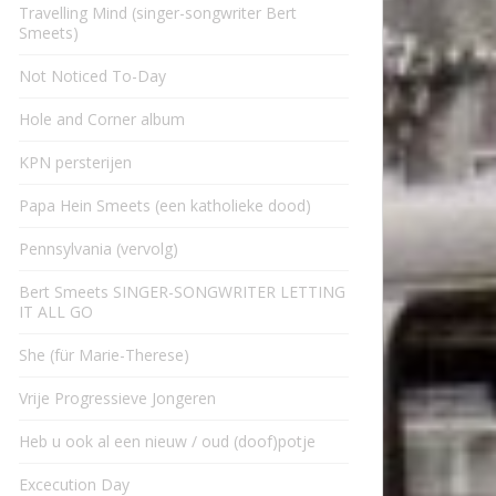
Travelling Mind (singer-songwriter Bert
Smeets)
Not Noticed To-Day
Hole and Corner album
KPN persterijen
Papa Hein Smeets (een katholieke dood)
Pennsylvania (vervolg)
Bert Smeets SINGER-SONGWRITER LETTING
IT ALL GO
She (für Marie-Therese)
Vrije Progressieve Jongeren
Heb u ook al een nieuw / oud (doof)potje
Excecution Day