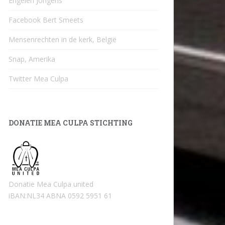
Engelen Jongens
Facebook Bert Smeets
Mensenrechten in de kerk, België
Snap, Amerika
Twitter Mea Culpa
DONATIE MEA CULPA STICHTING
Donatie Mea Culpa united
iBAN:NL34 ABNA 0592 5951 61