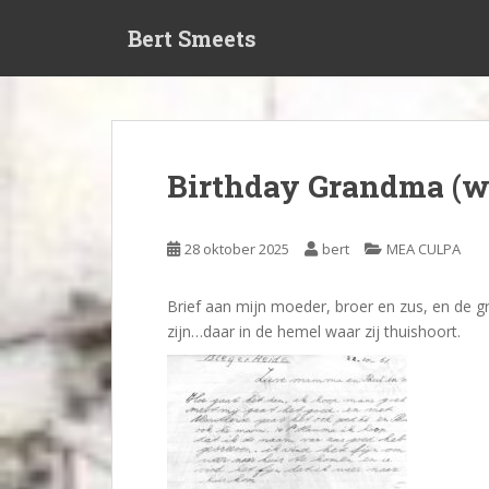
S
Bert Smeets
k
i
p
t
o
m
Birthday Grandma (w
a
i
n
28 oktober 2025
bert
MEA CULPA
c
o
Brief aan mijn moeder, broer en zus, en de g
n
zijn…daar in de hemel waar zij thuishoort.
t
e
n
t