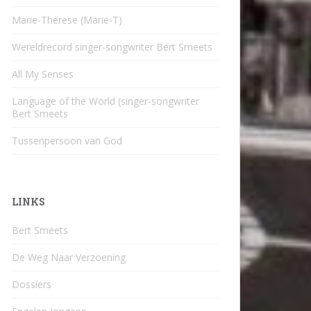
Marie-Therese (Marie-T)
Wereldrecord singer-songwriter Bert Smeets
All My Senses
Language of the World (singer-songwriter
Bert Smeets
Tussenpersoon van God
LINKS
Bert Smeets
De Weg Naar Verzoening
Dossiers