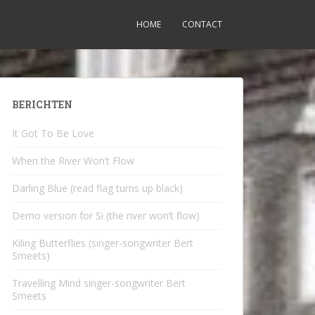
HOME
CONTACT
BERICHTEN
It Got To Be Love
When the River Won’t Flow
Darling Blue (read flag turns up black)
Demo version for Si (the river won’t flow)
Kiling Butterflies (singer-songwriter Bert
Smeets)
Travelling Mind singer-songwriter Bert
Smeets