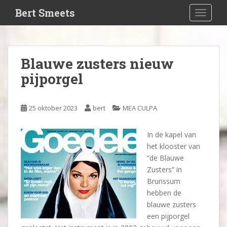
S
Bert Smeets
TOGGLE
k
i
p
t
Blauwe zusters nieuw
o
pijporgel
m
a
i
25 oktober 2023
bert
MEA CULPA
n
c
o
In de kapel van
n
het klooster van
t
“de Blauwe
e
Zusters” in
n
Brunssum
t
hebben de
blauwe zusters
een pijporgel