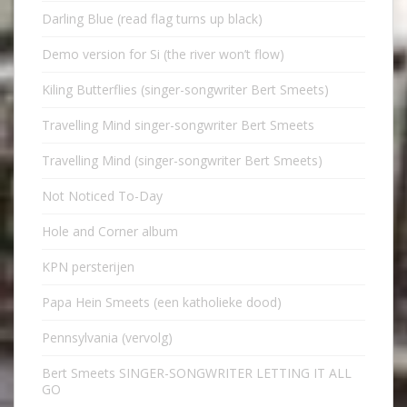
Darling Blue (read flag turns up black)
Demo version for Si (the river won’t flow)
Kiling Butterflies (singer-songwriter Bert Smeets)
Travelling Mind singer-songwriter Bert Smeets
Travelling Mind (singer-songwriter Bert Smeets)
Not Noticed To-Day
Hole and Corner album
KPN persterijen
Papa Hein Smeets (een katholieke dood)
Pennsylvania (vervolg)
Bert Smeets SINGER-SONGWRITER LETTING IT ALL
GO