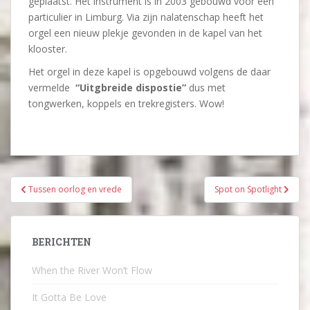
geplaatst. Het instrument is in 2003 gebouwd voor een
particulier in Limburg. Via zijn nalatenschap heeft het
orgel een nieuw plekje gevonden in de kapel van het
klooster.
Het orgel in deze kapel is opgebouwd volgens de daar
vermelde
“Uitgbreide dispostie”
dus met
tongwerken, koppels en trekregisters. Wow!
Bericht
Tussen oorlog en vrede
Spot on Spotlight
navigatie
BERICHTEN
When the River Won’t Flow
It Gotta Be Love