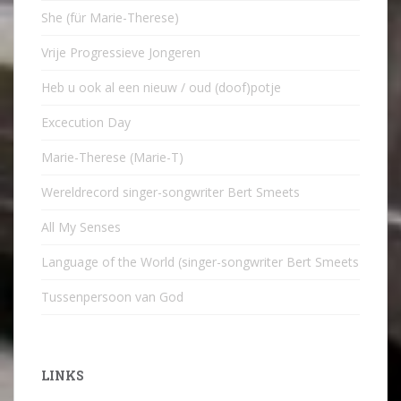
She (für Marie-Therese)
Vrije Progressieve Jongeren
Heb u ook al een nieuw / oud (doof)potje
Excecution Day
Marie-Therese (Marie-T)
Wereldrecord singer-songwriter Bert Smeets
All My Senses
Language of the World (singer-songwriter Bert Smeets
Tussenpersoon van God
LINKS