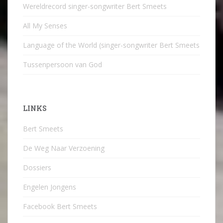
Wereldrecord singer-songwriter Bert Smeets
All My Senses
Language of the World (singer-songwriter Bert Smeets
Tussenpersoon van God
LINKS
Bert Smeets
De Weg Naar Verzoening
Dossiers
Engelen Jongens
Facebook Bert Smeets