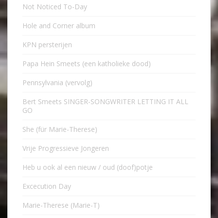
Not Noticed To-Day
Hole and Corner album
KPN persterijen
Papa Hein Smeets (een katholieke dood)
Pennsylvania (vervolg)
Bert Smeets SINGER-SONGWRITER LETTING IT ALL
GO
She (für Marie-Therese)
Vrije Progressieve Jongeren
Heb u ook al een nieuw / oud (doof)potje
Excecution Day
Marie-Therese (Marie-T)