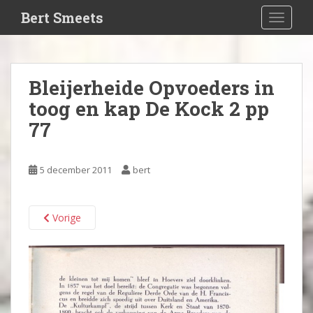
S
Bert Smeets
TOGGLE
k
i
p
t
Bleijerheide Opvoeders in
o
toog en kap De Kock 2 pp
m
a
77
i
n
c
5 december 2011
bert
o
n
t
Vorige
e
n
t