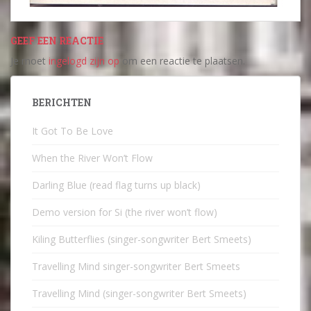
GEEF EEN REACTIE
Je moet
ingelogd zijn op
om een reactie te plaatsen.
BERICHTEN
It Got To Be Love
When the River Won’t Flow
Darling Blue (read flag turns up black)
Demo version for Si (the river won’t flow)
Kiling Butterflies (singer-songwriter Bert Smeets)
Travelling Mind singer-songwriter Bert Smeets
Travelling Mind (singer-songwriter Bert Smeets)