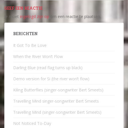
GEEF EEN REACTIE
Je moet
ingelogd zijn op
om een reactie te plaatsen.
BERICHTEN
It Got To Be Love
When the River Won’t Flow
Darling Blue (read flag turns up black)
Demo version for Si (the river won’t flow)
Kiling Butterflies (singer-songwriter Bert Smeets)
Travelling Mind singer-songwriter Bert Smeets
Travelling Mind (singer-songwriter Bert Smeets)
Not Noticed To-Day