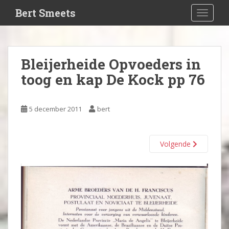
S
Bert Smeets
TOGGLE
k
i
p
t
Bleijerheide Opvoeders in
o
toog en kap De Kock pp 76
m
a
i
5 december 2011
bert
n
c
o
Volgende
n
t
e
n
t