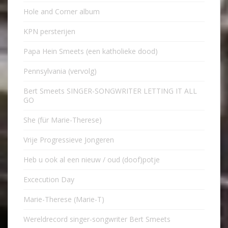
Hole and Corner album
KPN persterijen
Papa Hein Smeets (een katholieke dood)
Pennsylvania (vervolg)
Bert Smeets SINGER-SONGWRITER LETTING IT ALL
GO
She (für Marie-Therese)
Vrije Progressieve Jongeren
Heb u ook al een nieuw / oud (doof)potje
Excecution Day
Marie-Therese (Marie-T)
Wereldrecord singer-songwriter Bert Smeets