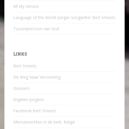
All My Senses
Language of the World (singer-songwriter Bert Smeets
Tussenpersoon van God
LINKS
Bert Smeets
De Weg Naar Verzoening
Dossiers
Engelen Jongens
Facebook Bert Smeets
Mensenrechten in de kerk, België