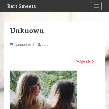
S
Bert Smeets
TOGGLE
k
i
p
t
Unknown
o
m
a
7 januari 2015
bert
i
n
c
Volgende
o
n
t
e
n
t