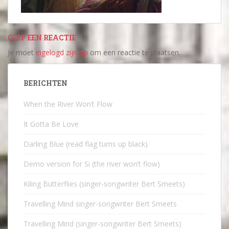
GEEF EEN REACTIE
Je moet
ingelogd zijn op
om een reactie te plaatsen.
BERICHTEN
When the River Won’t Flow
It Gotta Be Love
Darling Blue (read flag turns up black)
Demo version for Si (the river won’t flow)
Kiling Butterflies (singer-songwriter Bert Smeets)
Travelling Mind singer-songwriter Bert Smeets
Travelling Mind (singer-songwriter Bert Smeets)