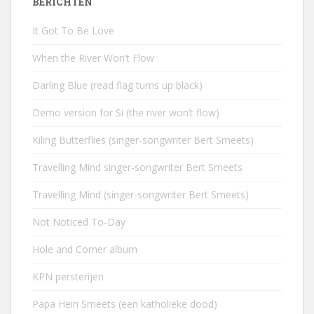
BERICHTEN
It Got To Be Love
When the River Won’t Flow
Darling Blue (read flag turns up black)
Demo version for Si (the river won’t flow)
Kiling Butterflies (singer-songwriter Bert Smeets)
Travelling Mind singer-songwriter Bert Smeets
Travelling Mind (singer-songwriter Bert Smeets)
Not Noticed To-Day
Hole and Corner album
KPN persterijen
Papa Hein Smeets (een katholieke dood)