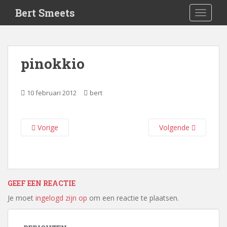
S
Bert Smeets
TOGGLE
k
i
p
t
pinokkio
o
m
a
10 februari 2012
bert
i
n
c
Vorige
Volgende
o
n
t
e
n
GEEF EEN REACTIE
t
Je moet
ingelogd zijn op
om een reactie te plaatsen.