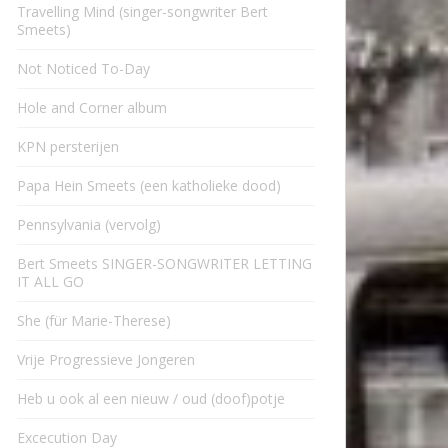
Travelling Mind (singer-songwriter Bert
Smeets)
Not Noticed To-Day
Hole and Corner album
KPN persterijen
Papa Hein Smeets (een katholieke dood)
Pennsylvania (vervolg)
Bert Smeets SINGER-SONGWRITER LETTING
IT ALL GO
She (für Marie-Therese)
Vrije Progressieve Jongeren
Heb u ook al een nieuw / oud (doof)potje
Excecution Day