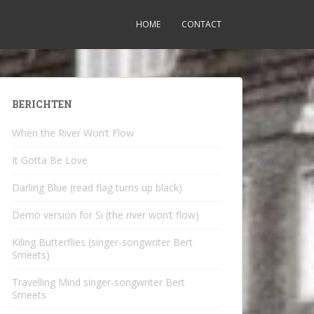
HOME
CONTACT
BERICHTEN
When the River Won’t Flow
It Gotta Be Love
Darling Blue (read flag turns up black)
Demo version for Si (the river won’t flow)
Kiling Butterflies (singer-songwriter Bert
Smeets)
Travelling Mind singer-songwriter Bert
Smeets