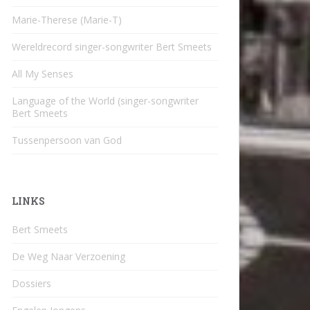
Marie-Therese (Marie-T)
Wereldrecord singer-songwriter Bert Smeets
All My Senses
Language of the World (singer-songwriter
Bert Smeets
Tussenpersoon van God
LINKS
Bert Smeets
De Weg Naar Verzoening
Dossiers