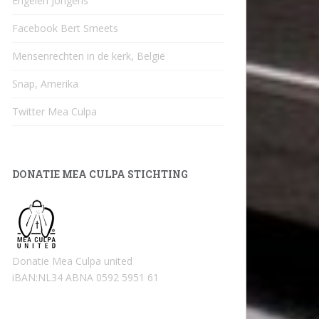
Engelen Jongens
Facebook Bert Smeets
Mensenrechten in de kerk, België
Snap, Amerika
Twitter Mea Culpa
DONATIE MEA CULPA STICHTING
Donatie Mea Culpa united
iBAN:NL34 ABNA 0592 5951 61