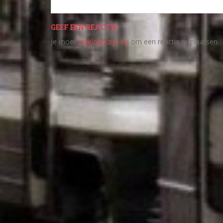
GEEF EEN REACTIE
Je moet
ingelogd zijn op
om een reactie te plaatsen.