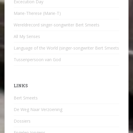
Excecution Day
Marie-Therese (Marie-T)
Wereldrecord singer-songwriter Bert Smeets
All My Senses
Language of the World (singer-songwriter Bert Smeets
Tussenpersoon van God
LINKS
Bert Smeets
De Weg Naar Verzoening
Dossiers
Engelen Jongens