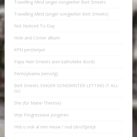
Travelling Mind singer-songwriter Bert Smeets
Travelling Mind (singer-songwriter Bert Smeets)
Not Noticed To-Day
Hole and Corner album
KPN persterijen
Papa Hein Smeets (een katholieke dood)
Pennsylvania (vervolg)
Bert Smeets SINGER-SONGWRITER LETTING IT ALL
GO
She (für Marie-Therese)
Vrije Progressieve Jongeren
Heb u ook al een nieuw / oud (doof)potje