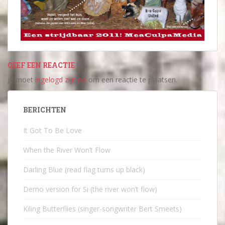
GEEF EEN REACTIE
Je moet
ingelogd zijn op
om een reactie te plaatsen.
BERICHTEN
It Got To Be Love
When the River Won’t Flow
Darling Blue (read flag turns up black)
Demo version for Si (the river won’t flow)
Kiling Butterflies (singer-songwriter Bert Smeets)