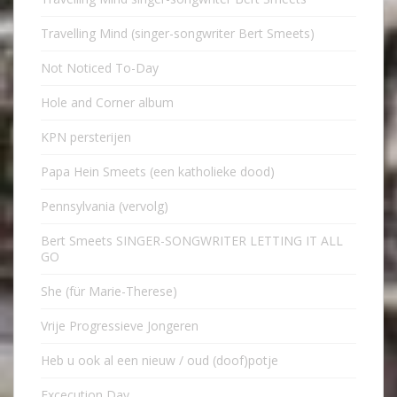
Travelling Mind (singer-songwriter Bert Smeets)
Not Noticed To-Day
Hole and Corner album
KPN persterijen
Papa Hein Smeets (een katholieke dood)
Pennsylvania (vervolg)
Bert Smeets SINGER-SONGWRITER LETTING IT ALL
GO
She (für Marie-Therese)
Vrije Progressieve Jongeren
Heb u ook al een nieuw / oud (doof)potje
Excecution Day