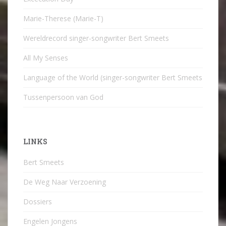
Marie-Therese (Marie-T)
Wereldrecord singer-songwriter Bert Smeets
All My Senses
Language of the World (singer-songwriter Bert Smeets
Tussenpersoon van God
LINKS
Bert Smeets
De Weg Naar Verzoening
Dossiers
Engelen Jongens