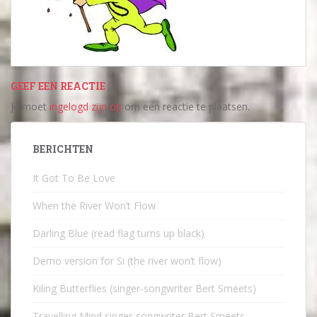
GEEF EEN REACTIE
Je moet
ingelogd zijn op
om een reactie te plaatsen.
BERICHTEN
It Got To Be Love
When the River Won’t Flow
Darling Blue (read flag turns up black)
Demo version for Si (the river won’t flow)
Kiling Butterflies (singer-songwriter Bert Smeets)
Travelling Mind singer-songwriter Bert Smeets