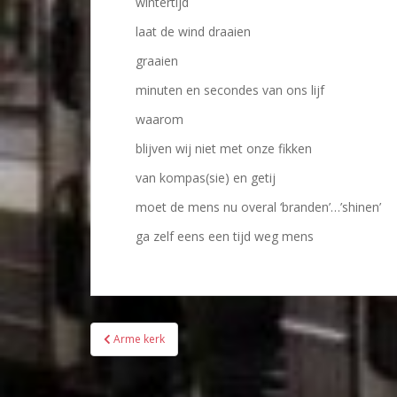
wintertijd
laat de wind draaien
graaien
minuten en secondes van ons lijf
waarom
blijven wij niet met onze fikken
van kompas(sie) en getij
moet de mens nu overal ‘branden’…’shinen’
ga zelf eens een tijd weg mens
Bericht
Arme kerk
navigatie