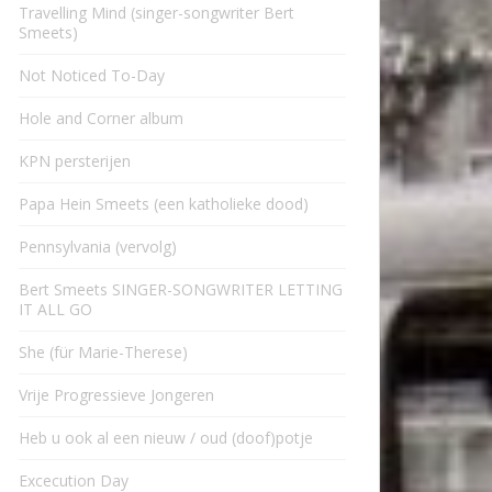
Travelling Mind (singer-songwriter Bert
Smeets)
Not Noticed To-Day
Hole and Corner album
KPN persterijen
Papa Hein Smeets (een katholieke dood)
Pennsylvania (vervolg)
Bert Smeets SINGER-SONGWRITER LETTING
IT ALL GO
She (für Marie-Therese)
Vrije Progressieve Jongeren
Heb u ook al een nieuw / oud (doof)potje
Excecution Day