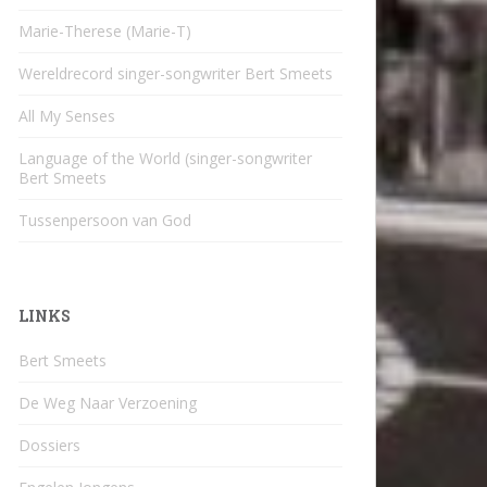
Marie-Therese (Marie-T)
Wereldrecord singer-songwriter Bert Smeets
All My Senses
Language of the World (singer-songwriter
Bert Smeets
Tussenpersoon van God
LINKS
Bert Smeets
De Weg Naar Verzoening
Dossiers