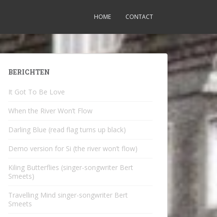
HOME
CONTACT
BERICHTEN
It Got To Be Love
When the River Won’t Flow
Darling Blue (read flag turns up black)
Demo version for Si (the river won’t flow)
Kiling Butterflies (singer-songwriter Bert
Smeets)
Travelling Mind singer-songwriter Bert
Smeets