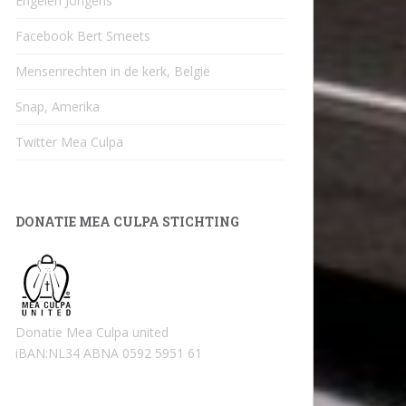
Engelen Jongens
Facebook Bert Smeets
Mensenrechten in de kerk, België
Snap, Amerika
Twitter Mea Culpa
DONATIE MEA CULPA STICHTING
Donatie Mea Culpa united
iBAN:NL34 ABNA 0592 5951 61