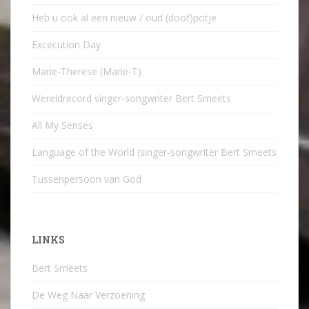
Heb u ook al een nieuw / oud (doof)potje
Excecution Day
Marie-Therese (Marie-T)
Wereldrecord singer-songwriter Bert Smeets
All My Senses
Language of the World (singer-songwriter Bert Smeets
Tussenpersoon van God
LINKS
Bert Smeets
De Weg Naar Verzoening