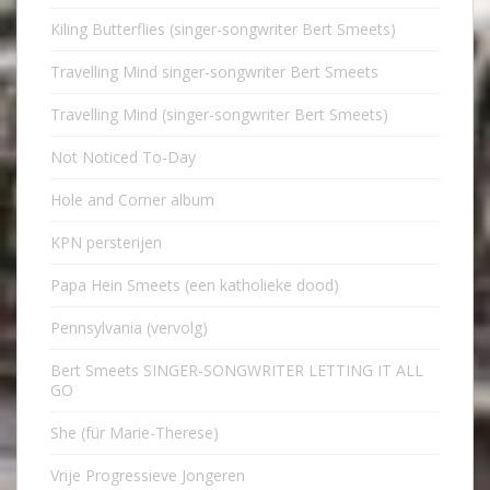
Kiling Butterflies (singer-songwriter Bert Smeets)
Travelling Mind singer-songwriter Bert Smeets
Travelling Mind (singer-songwriter Bert Smeets)
Not Noticed To-Day
Hole and Corner album
KPN persterijen
Papa Hein Smeets (een katholieke dood)
Pennsylvania (vervolg)
Bert Smeets SINGER-SONGWRITER LETTING IT ALL
GO
She (für Marie-Therese)
Vrije Progressieve Jongeren