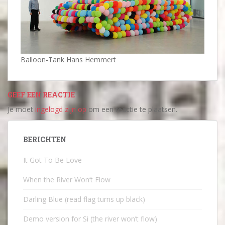
Balloon-Tank Hans Hemmert
GEEF EEN REACTIE
Je moet
ingelogd zijn op
om een reactie te plaatsen.
BERICHTEN
It Got To Be Love
When the River Won’t Flow
Darling Blue (read flag turns up black)
Demo version for Si (the river won’t flow)