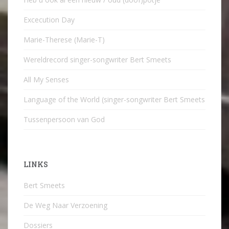
Excecution Day
Marie-Therese (Marie-T)
Wereldrecord singer-songwriter Bert Smeets
All My Senses
Language of the World (singer-songwriter Bert Smeets
Tussenpersoon van God
LINKS
Bert Smeets
De Weg Naar Verzoening
Dossiers