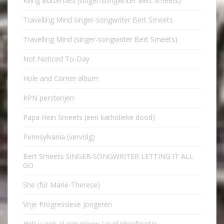
Kiling Butterflies (singer-songwriter Bert Smeets)
Travelling Mind singer-songwriter Bert Smeets
Travelling Mind (singer-songwriter Bert Smeets)
Not Noticed To-Day
Hole and Corner album
KPN persterijen
Papa Hein Smeets (een katholieke dood)
Pennsylvania (vervolg)
Bert Smeets SINGER-SONGWRITER LETTING IT ALL
GO
She (für Marie-Therese)
Vrije Progressieve Jongeren
Heb u ook al een nieuw / oud (doof)potje