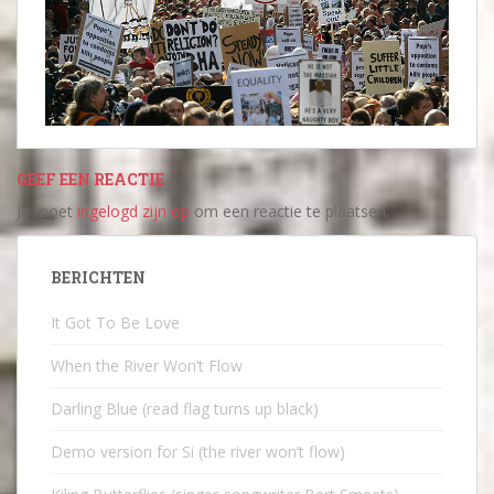
GEEF EEN REACTIE
Je moet
ingelogd zijn op
om een reactie te plaatsen.
BERICHTEN
It Got To Be Love
When the River Won’t Flow
Darling Blue (read flag turns up black)
Demo version for Si (the river won’t flow)