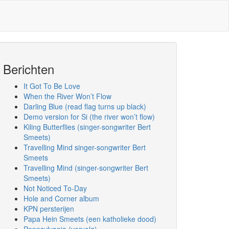
Berichten
It Got To Be Love
When the River Won’t Flow
Darling Blue (read flag turns up black)
Demo version for Si (the river won’t flow)
Kiling Butterflies (singer-songwriter Bert
Smeets)
Travelling Mind singer-songwriter Bert
Smeets
Travelling Mind (singer-songwriter Bert
Smeets)
Not Noticed To-Day
Hole and Corner album
KPN persterijen
Papa Hein Smeets (een katholieke dood)