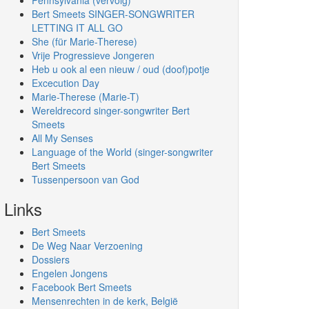
Pennsylvania (vervolg)
Bert Smeets SINGER-SONGWRITER
LETTING IT ALL GO
She (für Marie-Therese)
Vrije Progressieve Jongeren
Heb u ook al een nieuw / oud (doof)potje
Excecution Day
Marie-Therese (Marie-T)
Wereldrecord singer-songwriter Bert
Smeets
All My Senses
Language of the World (singer-songwriter
Bert Smeets
Tussenpersoon van God
Links
Bert Smeets
De Weg Naar Verzoening
Dossiers
Engelen Jongens
Facebook Bert Smeets
Mensenrechten in de kerk, België