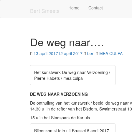
Skip
Home
Contact
to
Bert Smeets
main
content
De weg naar….
13 april 2017
12 april 2017
bert
MEA CULPA
Het kunstwerk De weg naar Verzoening /
Pierre Habets / mea culpa
DE WEG NAAR VERZOENING
De onthulling van het kunstwerk / beeld ‘de weg naar v
14.30 u in de refter van het Bisdom, Swalmerstraat 
15 u in het Stadspark de Kartuis
Bijeenkomst foto uit Brussel 8 april 2017