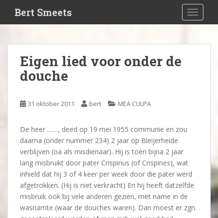
S
Bert Smeets
TOGGLE
k
i
p
t
Eigen lied voor onder de
o
douche
m
a
i
31 oktober 2011
bert
MEA CULPA
n
c
o
De heer ……, deed op 19 mei 1955 communie en zou
n
daarna (onder nummer 234) 2 jaar op Bleijerheide
t
verblijven (oa als misdienaar). Hij is toen bijna 2 jaar
e
lang misbruikt door pater Crispinus (of Crispines), wat
n
inhield dat hij 3 of 4 keer per week door die pater werd
t
afgetrokken. (Hij is niet verkracht) En hij heeft datzelfde
misbruik ook bij vele anderen gezien, met name in de
wasruimte (waar de douches waren). Dan moest er zgn.