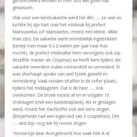
gecontroleerd worden of men zich wel goed had
gewassen.
Vlak voor een kerstvakantie werd het dhr. ……te veel en
luchtte hij zijn hart over het misbruik bij prefect
Mansuwetus (of Manswetes, moest een kleine, dikke
man zijn). De vakantie werd onmiddellijk ingetrokken
(terwijl men maar 3 x 2 weken per jaar naar huis
mocht), de prefect misbruikte hem vervolgens ook (op
dezelfde manier als Crispinus) en heeft hem tijdens die
vakantie meerdere malen mishandeld en vernederd. Er
was überhaupt sprake van veel fysiek geweld en
vernedering. Vaak vonden straffen in de refter plaats,
tijdens het middageten. Dat is de heer ….. ook
overkomen. De broek moest af en er volgden 10
stokslagen (met een kastiebalplank). Als er geslagen
werd, moest het slachtoffer ook wel eens zingen.
(Bleijerheide had een eigen lied van 3 coupletten). Dhr.
….. wist bijv. nog dat hij moest zingen
“mooie tijd daar doorgebracht hoe vaak heb ik al