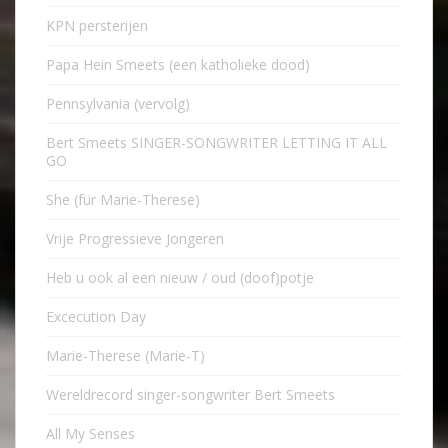
KPN persterijen
Papa Hein Smeets (een katholieke dood)
Pennsylvania (vervolg)
Bert Smeets SINGER-SONGWRITER LETTING IT ALL
GO
She (für Marie-Therese)
Vrije Progressieve Jongeren
Heb u ook al een nieuw / oud (doof)potje
Excecution Day
Marie-Therese (Marie-T)
Wereldrecord singer-songwriter Bert Smeets
All My Senses