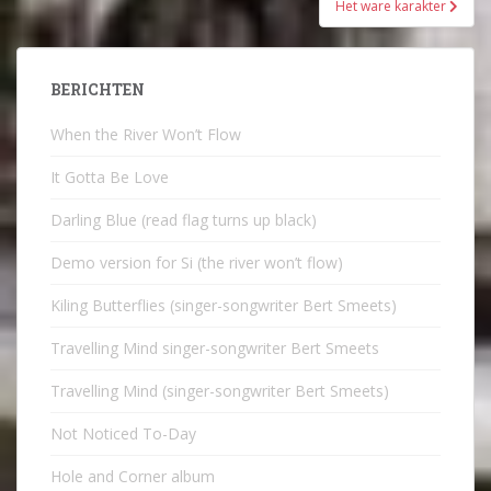
Het ware karakter
BERICHTEN
When the River Won’t Flow
It Gotta Be Love
Darling Blue (read flag turns up black)
Demo version for Si (the river won’t flow)
Kiling Butterflies (singer-songwriter Bert Smeets)
Travelling Mind singer-songwriter Bert Smeets
Travelling Mind (singer-songwriter Bert Smeets)
Not Noticed To-Day
Hole and Corner album