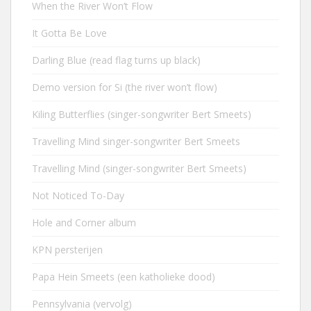
When the River Won’t Flow
It Gotta Be Love
Darling Blue (read flag turns up black)
Demo version for Si (the river won’t flow)
Kiling Butterflies (singer-songwriter Bert Smeets)
Travelling Mind singer-songwriter Bert Smeets
Travelling Mind (singer-songwriter Bert Smeets)
Not Noticed To-Day
Hole and Corner album
KPN persterijen
Papa Hein Smeets (een katholieke dood)
Pennsylvania (vervolg)