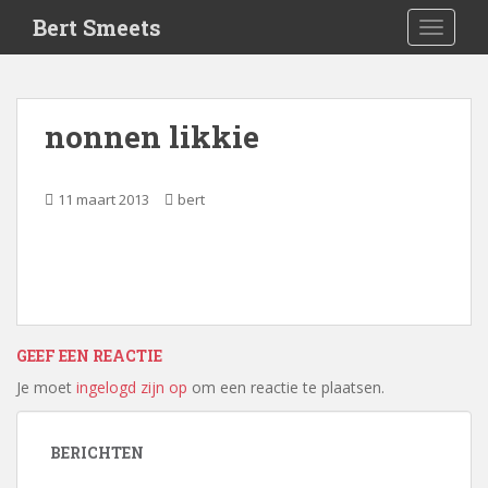
S
Bert Smeets
TOGGLE
k
i
p
t
nonnen likkie
o
m
a
11 maart 2013
bert
i
n
c
o
n
t
GEEF EEN REACTIE
e
n
Je moet
ingelogd zijn op
om een reactie te plaatsen.
t
BERICHTEN