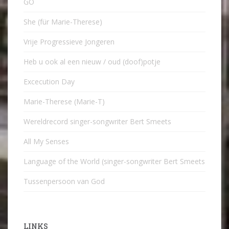
GO
She (für Marie-Therese)
Vrije Progressieve Jongeren
Heb u ook al een nieuw / oud (doof)potje
Excecution Day
Marie-Therese (Marie-T)
Wereldrecord singer-songwriter Bert Smeets
All My Senses
Language of the World (singer-songwriter Bert Smeets
Tussenpersoon van God
LINKS