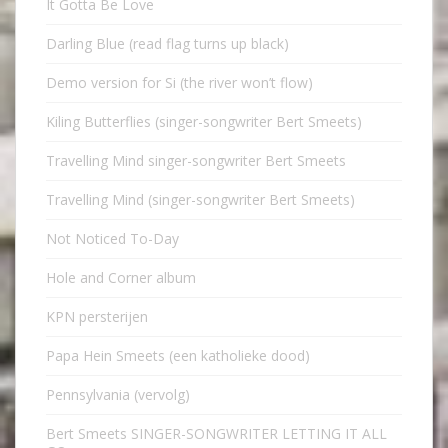
It Gotta Be Love
Darling Blue (read flag turns up black)
Demo version for Si (the river won’t flow)
Kiling Butterflies (singer-songwriter Bert Smeets)
Travelling Mind singer-songwriter Bert Smeets
Travelling Mind (singer-songwriter Bert Smeets)
Not Noticed To-Day
Hole and Corner album
KPN persterijen
Papa Hein Smeets (een katholieke dood)
Pennsylvania (vervolg)
Bert Smeets SINGER-SONGWRITER LETTING IT ALL