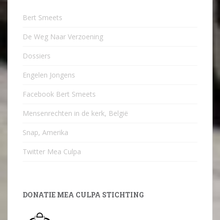
Bert Smeets
De Weg Naar Verzoening
Dossiers
Engelen Jongens
Facebook Bert Smeets
Mensenrechten in de kerk, België
Snap, Amerika
Twitter Mea Culpa
DONATIE MEA CULPA STICHTING