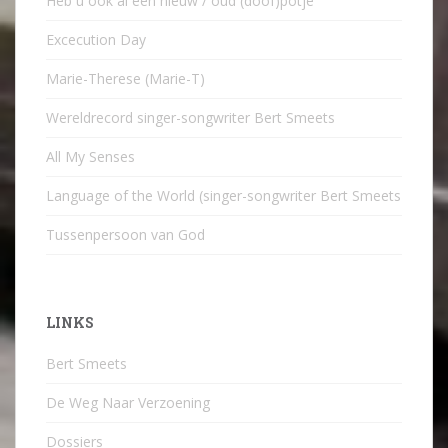
Heb u ook al een nieuw / oud (doof)potje
Excecution Day
Marie-Therese (Marie-T)
Wereldrecord singer-songwriter Bert Smeets
All My Senses
Language of the World (singer-songwriter Bert Smeets
Tussenpersoon van God
LINKS
Bert Smeets
De Weg Naar Verzoening
Dossiers