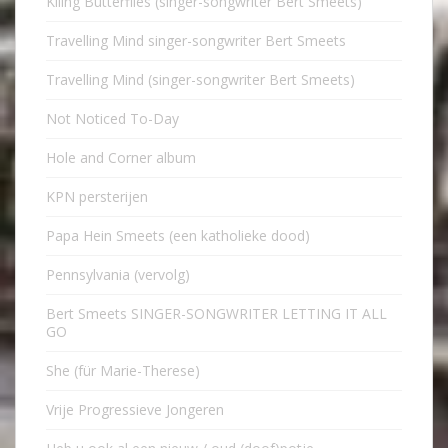
Kiling Butterflies (singer-songwriter Bert Smeets)
Travelling Mind singer-songwriter Bert Smeets
Travelling Mind (singer-songwriter Bert Smeets)
Not Noticed To-Day
Hole and Corner album
KPN persterijen
Papa Hein Smeets (een katholieke dood)
Pennsylvania (vervolg)
Bert Smeets SINGER-SONGWRITER LETTING IT ALL
GO
She (für Marie-Therese)
Vrije Progressieve Jongeren