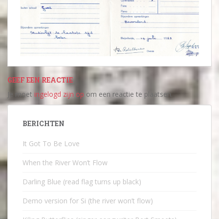
GEEF EEN REACTIE
Je moet
ingelogd zijn op
om een reactie te plaatsen.
BERICHTEN
It Got To Be Love
When the River Won’t Flow
Darling Blue (read flag turns up black)
Demo version for Si (the river won’t flow)