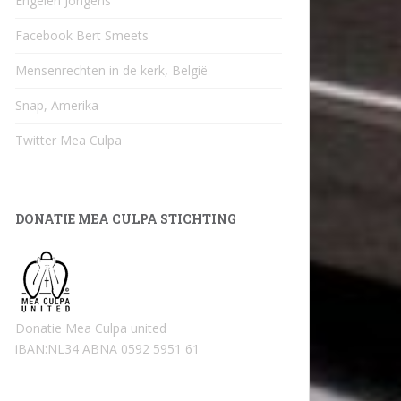
Engelen Jongens
Facebook Bert Smeets
Mensenrechten in de kerk, België
Snap, Amerika
Twitter Mea Culpa
DONATIE MEA CULPA STICHTING
Donatie Mea Culpa united
iBAN:NL34 ABNA 0592 5951 61