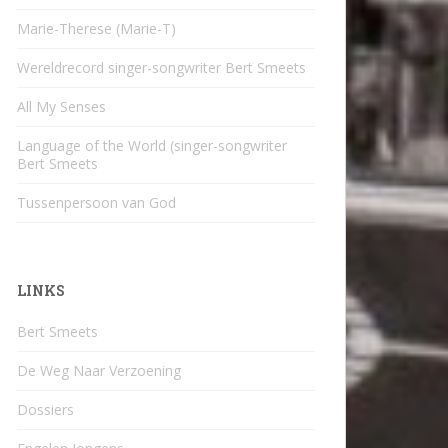
Marie-Therese (Marie-T)
Wereldrecord singer-songwriter Bert Smeets
All My Senses
Language of the World (singer-songwriter
Bert Smeets
Tussenpersoon van God
LINKS
Bert Smeets
De Weg Naar Verzoening
Dossiers