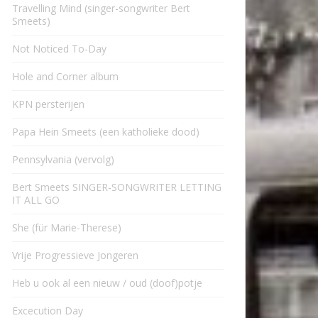
Travelling Mind (singer-songwriter Bert
Smeets)
Not Noticed To-Day
Hole and Corner album
KPN persterijen
Papa Hein Smeets (een katholieke dood)
Pennsylvania (vervolg)
Bert Smeets SINGER-SONGWRITER LETTING
IT ALL GO
She (für Marie-Therese)
Vrije Progressieve Jongeren
Heb u ook al een nieuw / oud (doof)potje
Excecution Day