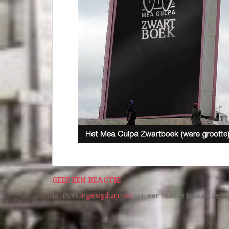
GEEF EEN REACTIE
Je moet
ingelogd zijn op
om een reactie te plaatsen.