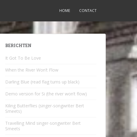
HOME
CONTACT
BERICHTEN
It Got To Be Love
When the River Won’t Flow
Darling Blue (read flag turns up black)
Demo version for Si (the river won’t flow)
Kiling Butterflies (singer-songwriter Bert
Smeets)
Travelling Mind singer-songwriter Bert
Smeets